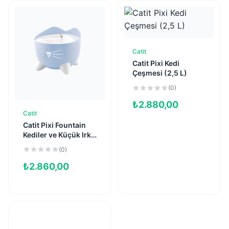
Catit
Sepete Ekle
Catit Pixi Kedi
Çeşmesi (2,5 L)
(0)
₺
2.880,00
Catit
Sepete Ekle
Catit Pixi Fountain
Kediler ve Küçük Irk
Köpekler İçin
(0)
Otomatik Su Kabı
Mavi (2 L)
₺
2.860,00