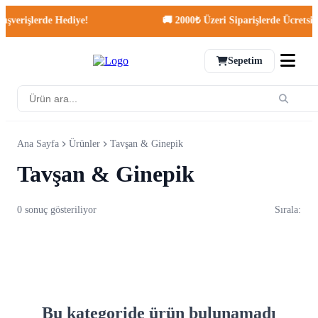
şverişlerde Hediye!
🚚 2000₺ Üzeri Siparişlerde Ücretsiz 
Sepetim
Ana Sayfa
Ürünler
Tavşan & Ginepik
Tavşan & Ginepik
0 sonuç gösteriliyor
Sırala:
Bu kategoride ürün bulunamadı