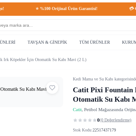
⭐ %100 Orijinal Ürün Garantisi!
💳 Güvenli
RÜNLERİ
TAVŞAN & GİNEPİK
TÜM ÜRÜNLER
KURU
ük Irk Köpekler İçin Otomatik Su Kabı Mavi (2 L)
Kedi Mama ve Su Kabı kategorisin
Catit Pixi Fountain
Otomatik Su Kabı M
Catit
, Petibol Mağazasında Orijin
0
(0 Değerlendirme)
Stok Kodu:
22517437179