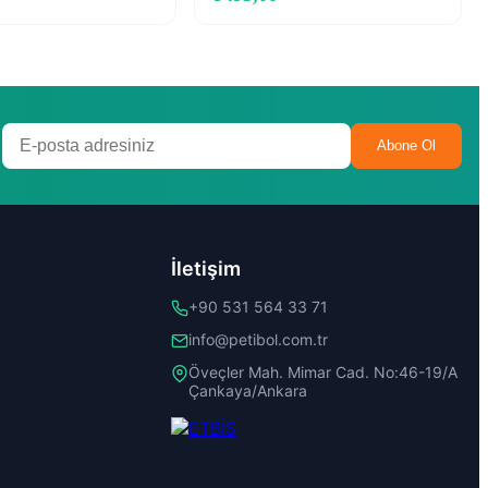
Abone Ol
İletişim
+90 531 564 33 71
info@petibol.com.tr
Öveçler Mah. Mimar Cad. No:46-19/A
Çankaya/Ankara