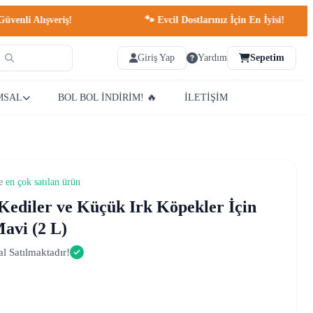
 Alışveriş!
🐾 Evcil Dostlarınız İçin En İyisi!
Giriş Yap
Yardım
Sepetim
MSAL
BOL BOL İNDİRİM! 🔥
İLETİŞİM
de
en çok satılan ürün
 Kediler ve Küçük Irk Köpekler İçin
avi (2 L)
al Satılmaktadır!