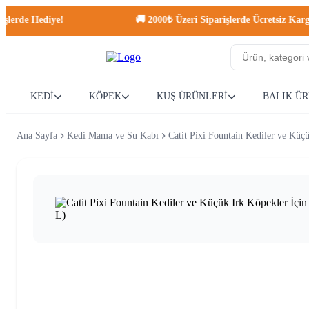
e Hediye!
🚚 2000₺ Üzeri Siparişlerde Ücretsiz Kargo!
KEDİ
KÖPEK
KUŞ ÜRÜNLERİ
BALIK Ü
Ana Sayfa
Kedi Mama ve Su Kabı
Catit Pixi Fountain Kediler ve Küç