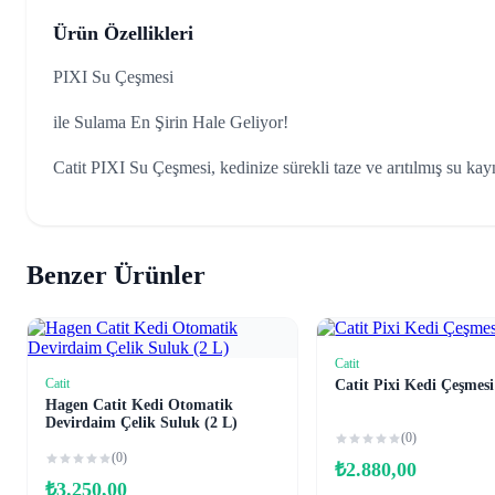
Ürün Özellikleri
PIXI Su Çeşmesi
ile Sulama En Şirin Hale Geliyor!
Catit PIXI Su Çeşmesi, kedinize sürekli taze ve arıtılmış su kay
Benzer Ürünler
Catit
Sepete Ekl
Catit
Catit Pixi Kedi Çeşmesi
Sepete Ekle
Hagen Catit Kedi Otomatik
Devirdaim Çelik Suluk (2 L)
(0)
(0)
₺
2.880,00
₺
3.250,00