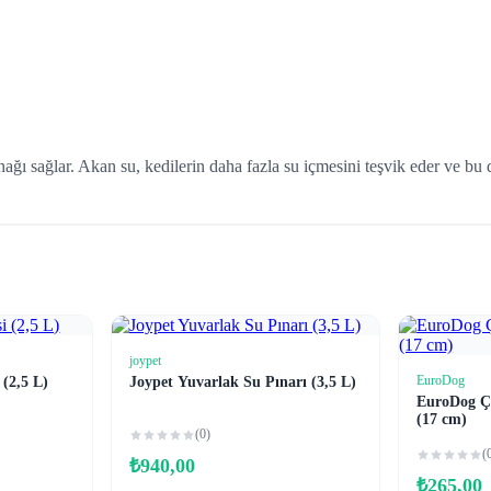
nağı sağlar. Akan su, kedilerin daha fazla su içmesini teşvik eder ve bu 
joypet
e
Sepete Ekle
EuroDog
 (2,5 L)
Joypet Yuvarlak Su Pınarı (3,5 L)
EuroDog Ç
(17 cm)
(0)
(
₺
940,00
₺
265,00