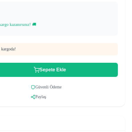
kargo kazanırsınız! 🚚
 kargoda!
Sepete Ekle
Güvenli Ödeme
Paylaş