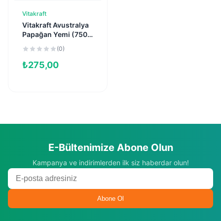
Vitakraft
Sepete Ekle
Vitakraft Avustralya
Papağan Yemi (750
g)
(0)
₺
275,00
E-Bültenimize Abone Olun
Kampanya ve indirimlerden ilk siz haberdar olun!
Abone Ol