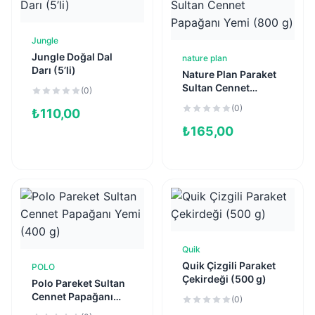
Jungle
Sepete Ekle
Jungle Doğal Dal
nature plan
Sepete Ekle
Darı (5’li)
Nature Plan Paraket
Sultan Cennet
(0)
Papağanı Yemi (800
(0)
₺
110,00
g)
₺
165,00
Quik
Sepete Ekle
Quik Çizgili Paraket
POLO
Sepete Ekle
Çekirdeği (500 g)
Polo Pareket Sultan
Cennet Papağanı
(0)
Yemi (400 g)