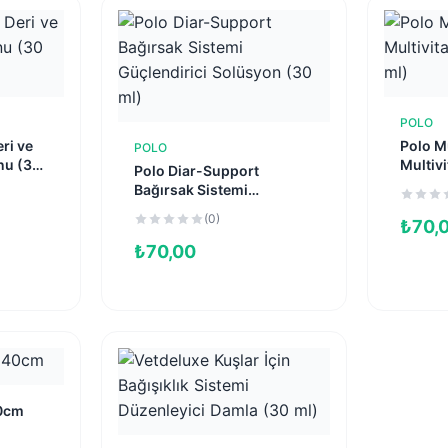
POLO
e
ri ve
Polo M
POLO
Sepete Ekle
nu (30
Multiv
Polo Diar-Support
(30 ml
Bağırsak Sistemi
Güçlendirici Solüsyon (30
(0)
₺
70,
ml)
₺
70,00
40cm
e