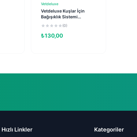
Vetdeluxe
Sepete Ekle
Vetdeluxe Kuşlar İçin
Bağışıklık Sistemi
Düzenleyici Damla (30 ml)
(0)
₺
130,00
Hızlı Linkler
Kategoriler