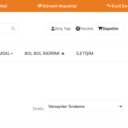
💳 Güvenli Alışveriş!
🐾 Evcil Dostlarını
Giriş Yap
Yardım
Sepetim
MSAL
BOL BOL İNDİRİM! 🔥
İLETİŞİM
Sırala: