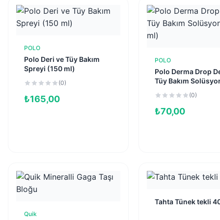
POLO
Sepete Ekle
Polo Deri ve Tüy Bakım
POLO
Sepete Ekl
Spreyi (150 ml)
Polo Derma Drop De
Tüy Bakım Solüsyo
(0)
ml)
(0)
₺
165,00
₺
70,00
Tahta Tünek tekli 
Sepete Ekl
Quik
Sepete Ekle