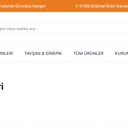
e Ücretsiz Kargo!
⭐ %100 Orijinal Ürün Garantisi!
ÜNLERİ
TAVŞAN & GİNEPİK
TÜM ÜRÜNLER
KURU
i