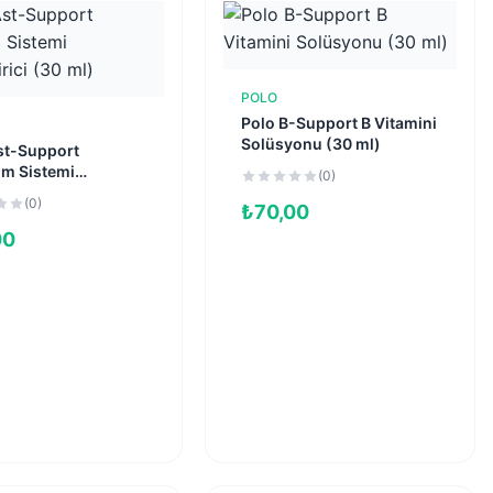
POLO
Sepete Ekle
Polo B-Support B Vitamini
Sepete Ekle
Solüsyonu (30 ml)
st-Support
m Sistemi
(0)
dirici (30 ml)
(0)
₺
70,00
00