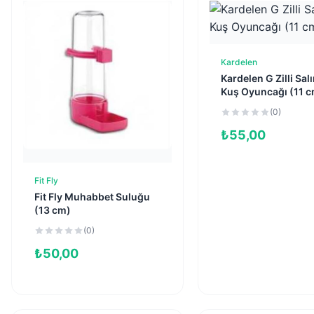
Kardelen
Sepete Ekl
Kardelen G Zilli Sal
Kuş Oyuncağı (11 
(0)
₺
55,00
Fit Fly
Sepete Ekle
Fit Fly Muhabbet Suluğu
(13 cm)
(0)
₺
50,00