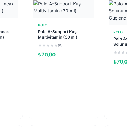
POLO
e
Sepete Ekle
ıncak
Polo A-Support Kuş
POLO
cm)
Multivitamin (30 ml)
Polo A
Solunu
(0)
Güçlen
₺
70,00
₺
70,