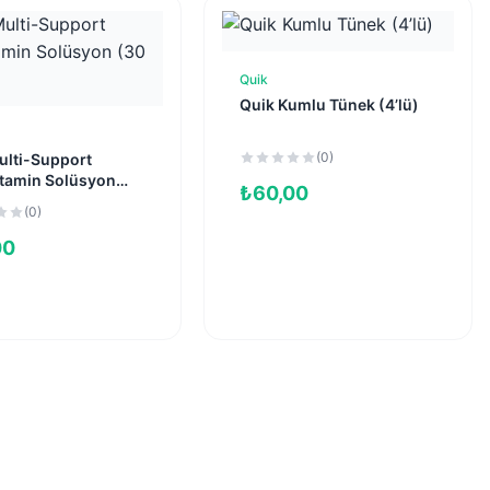
Quik
Sepete Ekle
Quik Kumlu Tünek (4’lü)
Sepete Ekle
(0)
ulti-Support
itamin Solüsyon
₺
60,00
)
(0)
00