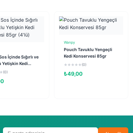
Wanpy
Sepete Ekle
Pouch Tavuklu Yengeçli
Sepete Ekle
Kedi Konservesi 85gr
os İçinde Sığırlı ve
 Yetişkin Kedi
(0)
esi 85gr (4'lü)
(0)
₺
49,00
00