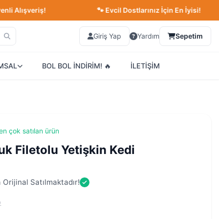
ışveriş!
🐾 Evcil Dostlarınız İçin En İyisi!
Giriş Yap
Yardım
Sepetim
MSAL
BOL BOL İNDİRİM! 🔥
İLETİŞİM
en çok satılan ürün
uk Filetolu Yetişkin Kedi
Orijinal Satılmaktadır!
)