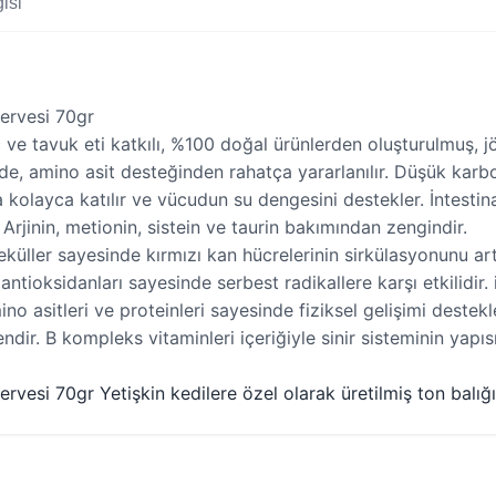
isi
servesi 70gr
nç ve tavuk eti katkılı, %100 doğal ürünlerden oluşturulmuş, 
inde, amino asit desteğinden rahatça yararlanılır. Düşük karb
olayca katılır ve vücudun su dengesini destekler. İntestin
 Arjinin, metionin, sistein ve taurin bakımından zengindir.
leküller sayesinde kırmızı kan hücrelerinin sirkülasyonunu ar
ve antioksidanları sayesinde serbest radikallere karşı etkili
amino asitleri ve proteinleri sayesinde fiziksel gelişimi dest
dir. B kompleks vitaminleri içeriğiyle sinir sisteminin yapısı
rvesi 70gr Yetişkin kedilere özel olarak üretilmiş ton balığı,