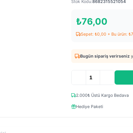
Stok Kodu:
8682315521054
₺
76,00
Sepet:
₺
0,00
+ Bu ürün:
₺
Bugün sipariş verirseniz
y
2.000₺ Üstü Kargo Bedava
Hediye Paketi