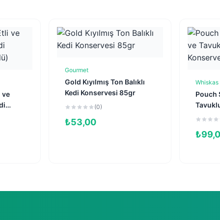
Gourmet
Sepete Ekle
Gold Kıyılmış Ton Balıklı
Whiskas
e
Kedi Konservesi 85gr
i ve
Pouch S
di
Tavuklu
(0)
lü)
Konserv
₺
53,00
₺
99,