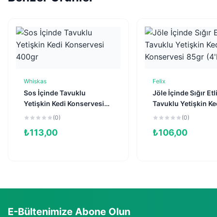
Whiskas
Felix
Sepete Ekle
Sepete Ekl
Sos İçinde Tavuklu
Jöle İçinde Sığır Etl
Yetişkin Kedi Konservesi
Tavuklu Yetişkin Ke
400gr
Konservesi 85gr (4'
(0)
(0)
₺
113,00
₺
106,00
E-Bültenimize Abone Olun