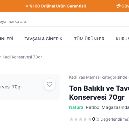
⭐ %100 Orijinal Ürün Garantisi!
💳 Güvenli Al
ÜNLERİ
TAVŞAN & GİNEPİK
TÜM ÜRÜNLER
KURU
kin Kedi Konservesi 70gr
Kedi Yaş Maması kategorisinde
Ton Balıklı ve Tav
Konservesi 70gr
Natura
, Petibol Mağazasında 
0
(0 Değerlendirme