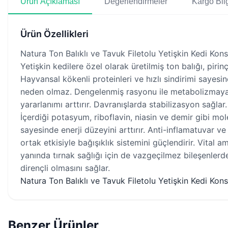
Ürün Açıklaması
Değerlendirmeler
Kargo Bilg
Ürün Özellikleri
Natura Ton Balıklı ve Tavuk Filetolu Yetişkin Kedi Kon
Yetişkin kedilere özel olarak üretilmiş ton balığı, piri
Hayvansal kökenli proteinleri ve hızlı sindirimi sayes
neden olmaz. Dengelenmiş rasyonu ile metabolizmaya k
yararlanımı arttırır. Davranışlarda stabilizasyon sağlar.
İçerdiği potasyum, riboflavin, niasin ve demir gibi mo
sayesinde enerji düzeyini arttırır. Anti-inflamatuvar 
ortak etkisiyle bağışıklık sistemini güçlendirir. Vital 
yanında tırnak sağlığı için de vazgeçilmez bileşenlerden
dirençli olmasını sağlar.
Natura Ton Balıklı ve Tavuk Filetolu Yetişkin Kedi Konse
Benzer Ürünler