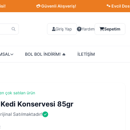
💳 Güvenli Alışveriş!
🐾 Evcil Dostlarınız
Giriş Yap
Yardım
Sepetim
MSAL
BOL BOL İNDİRİM! 🔥
İLETİŞİM
en çok satılan ürün
 Kedi Konservesi 85gr
ijinal Satılmaktadır!
)