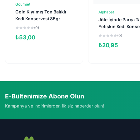
Gourmet
Sepete Ekle
Gold Kıyılmış Ton Balıklı
Alphapet
Sepete Ekl
Kedi Konservesi 85gr
Jöle İçinde Parça T
Yetişkin Kedi Konse
(0)
85gr
(0)
₺
53,00
₺
20,95
E-Bültenimize Abone Olun
Kampanya ve indirimlerden ilk siz haberdar olun!