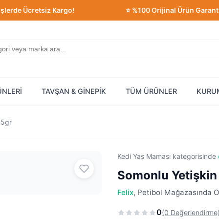
 Ücretsiz Kargo!
⭐ %100 Orijinal Ürün Garantisi!
ÜNLERİ
TAVŞAN & GİNEPİK
TÜM ÜRÜNLER
KURU
85gr
Kedi Yaş Maması kategorisinde
Somonlu Yetişkin
Felix
, Petibol Mağazasında Or
0
(0 Değerlendirme