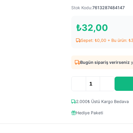
Stok Kodu:
7613287484147
₺
32,00
Sepet:
₺
0,00
+ Bu ürün:
₺
Bugün sipariş verirseniz
y
2.000₺ Üstü Kargo Bedava
Hediye Paketi