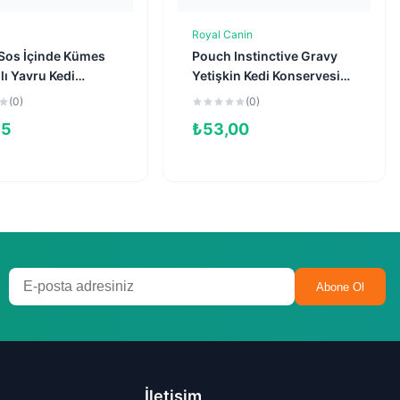
Royal Canin
Sepete Ekle
Sepete Ekle
Sos İçinde Kümes
Pouch Instinctive Gravy
ı Yavru Kedi
Yetişkin Kedi Konservesi
vesi 85gr
85gr
(0)
(0)
95
₺
53,00
Abone Ol
İletişim