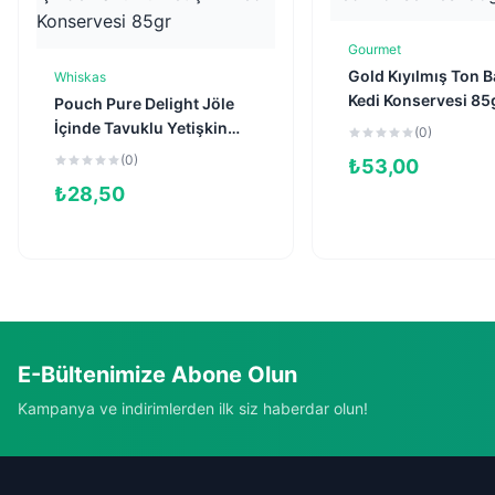
Gourmet
Sepete Ekl
Gold Kıyılmış Ton Ba
Whiskas
Sepete Ekle
Kedi Konservesi 85
Pouch Pure Delight Jöle
İçinde Tavuklu Yetişkin
(0)
Kedi Konservesi 85gr
(0)
₺
53,00
₺
28,50
E-Bültenimize Abone Olun
Kampanya ve indirimlerden ilk siz haberdar olun!