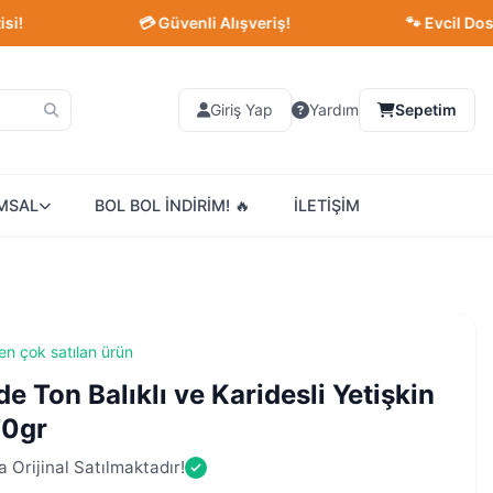
💳 Güvenli Alışveriş!
🐾 Evcil Dostlarınız
Giriş Yap
Yardım
Sepetim
MSAL
BOL BOL İNDİRİM! 🔥
İLETİŞİM
en çok satılan ürün
e Ton Balıklı ve Karidesli Yetişkin
70gr
 Orijinal Satılmaktadır!