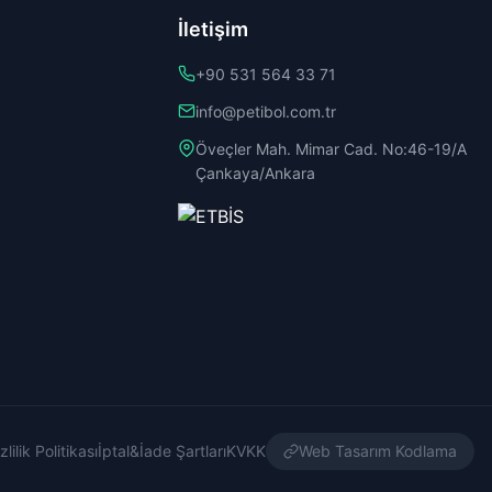
İletişim
+90 531 564 33 71
info@petibol.com.tr
Öveçler Mah. Mimar Cad. No:46-19/A
Çankaya/Ankara
zlilik Politikası
İptal&İade Şartları
KVKK
Web Tasarım Kodlama