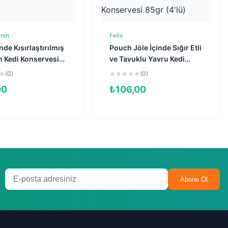
nin
Felix
Sepete Ekle
Sepete Ekle
inde Kısırlaştırılmış
Pouch Jöle İçinde Sığır Etli
n Kedi Konservesi
ve Tavuklu Yavru Kedi
Konservesi 85gr (4'lü)
(0)
(0)
00
₺
106,00
Abone Ol