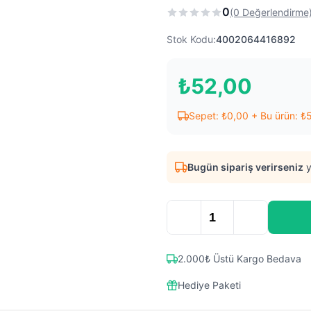
0
(0 Değerlendirme
Stok Kodu:
4002064416892
₺
52,00
Sepet:
₺
0,00
+ Bu ürün:
₺
Bugün sipariş verirseniz
y
2.000₺ Üstü Kargo Bedava
Hediye Paketi