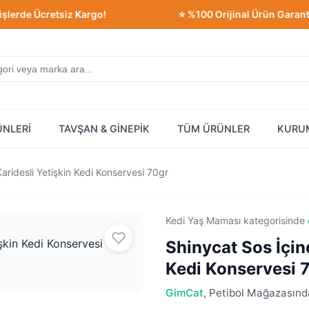
 Ücretsiz Kargo!
⭐ %100 Orijinal Ürün Garantisi!
ÜNLERİ
TAVŞAN & GİNEPİK
TÜM ÜRÜNLER
KURU
Karidesli Yetişkin Kedi Konservesi 70gr
Kedi Yaş Maması kategorisinde
Shinycat Sos İçind
Kedi Konservesi 
GimCat
, Petibol Mağazasında