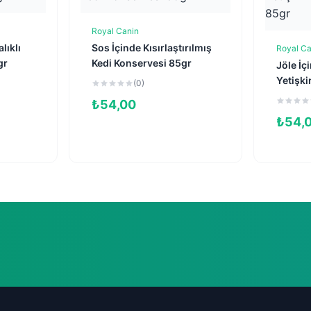
Royal Canin
e
Sepete Ekle
lıklı
Sos İçinde Kısırlaştırılmış
Royal Ca
gr
Kedi Konservesi 85gr
Jöle İç
Yetişki
(0)
85gr
₺
54,00
₺
54,