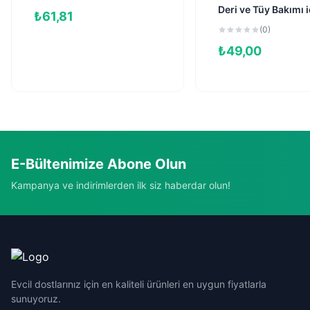
Deri ve Tüy Bakımı i
₺
61,81
Tavuklu Kedi Ödül
(0)
60gr
₺
49,00
E-Bültenimize Abone Olun
Kampanya ve indirimlerden ilk siz haberdar olun!
Evcil dostlarınız için en kaliteli ürünleri en uygun fiyatlarla
sunuyoruz.