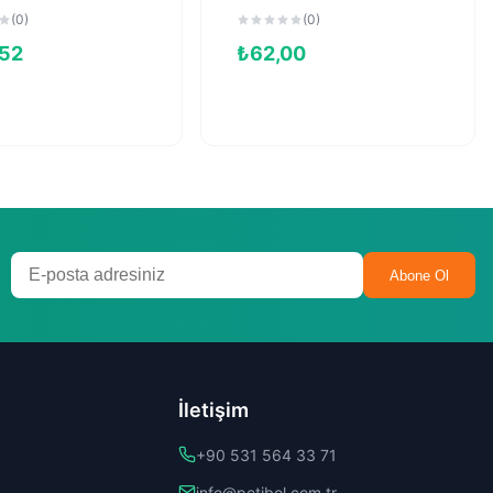
90gr
(0)
(0)
,52
₺
62,00
Abone Ol
İletişim
+90 531 564 33 71
info@petibol.com.tr