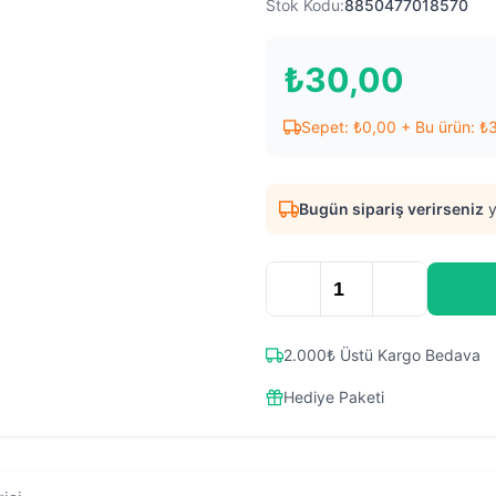
Stok Kodu:
8850477018570
₺
30,00
Sepet:
₺
0,00
+ Bu ürün:
₺
Bugün sipariş verirseniz
y
2.000₺ Üstü Kargo Bedava
Hediye Paketi