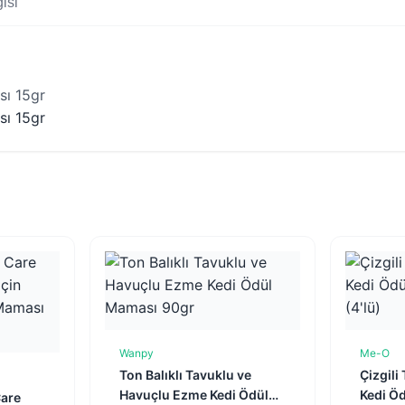
isi
sı 15gr
sı 15gr
Wanpy
Me-O
Sepete Ekle
Ton Balıklı Tavuklu ve
Çizgili
e
Havuçlu Ezme Kedi Ödül
Kedi Ö
Care