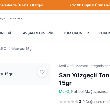
erde Ücretsiz Kargo!
⭐ %100 Orijinal Ürün Garantisi
ÜNLERİ
TAVŞAN & GİNEPİK
TÜM ÜRÜNLER
KURU
Kedi Ödül Maması 15gr
Kedi Ödül Maması kategorisind
Sarı Yüzgeçli Ton
15gr
Me-O
, Petibol Mağazasında O
0
(0 Değerlendirme