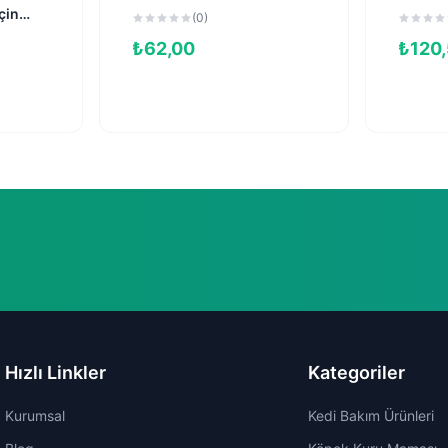
Maması 90gr
(4'lü)
çin
(0)
 Maması
₺
62,00
₺
120
Hızlı Linkler
Kategoriler
Kurumsal
Kedi Bakım Ürünleri