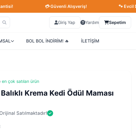
!
💳 Güvenli Alışveriş!
🐾 Evcil Dostlar
Giriş Yap
Yardım
Sepetim
MSAL
BOL BOL İNDİRİM! 🔥
İLETİŞİM
e
en çok satılan ürün
 Balıklı Krema Kedi Ödül Maması
rijinal Satılmaktadır!
)