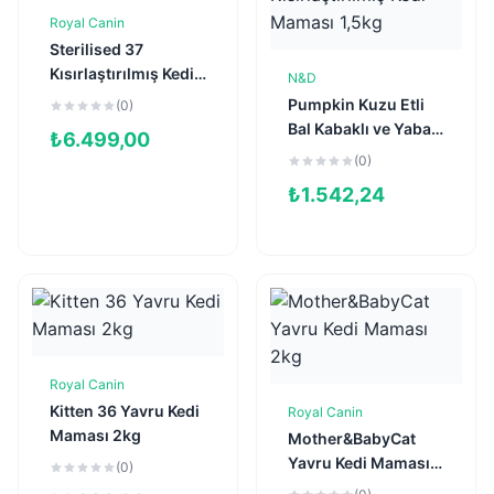
Royal Canin
Sepete Ekle
Sterilised 37
Kısırlaştırılmış Kedi
N&D
Sepete Ekle
Maması 15kg
Pumpkin Kuzu Etli
(0)
Bal Kabaklı ve Yaban
₺
6.499,00
Mersinli Tahılsız
(0)
Kısırlaştırılmış Kedi
₺
1.542,24
Maması 1,5kg
Royal Canin
Sepete Ekle
Kitten 36 Yavru Kedi
Royal Canin
Sepete Ekle
Maması 2kg
Mother&BabyCat
Yavru Kedi Maması
(0)
2kg