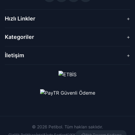
Hızlı Linkler
+
Kategoriler
+
İletişim
+
© 2026 Petibol. Tüm hakları saklıdır.
Gizlilik Politikası
İptal&İade Şartları
KVKK
Web Tasarım Kodlama