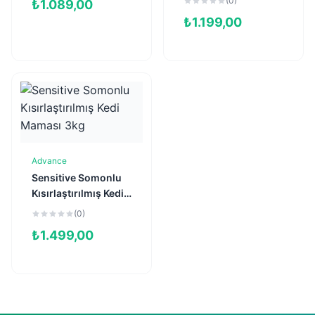
(0)
₺
1.089,00
₺
1.199,00
Advance
Sepete Ekle
Sensitive Somonlu
Kısırlaştırılmış Kedi
Maması 3kg
(0)
₺
1.499,00