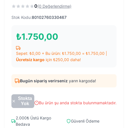
0
(0 Değerlendirme)
Stok Kodu:
80102760330467
₺
1.750,00
Sepet:
₺
0,00
+ Bu ürün:
₺
1.750,00
=
₺
1.750,00
|
Ücretsiz kargo
için
₺
250,00
daha!
Bugün sipariş verirseniz
yarın kargoda!
Stokta
Bu ürün şu anda stokta bulunmamaktadır.
Yok
2.000₺ Üstü Kargo
Güvenli Ödeme
Bedava