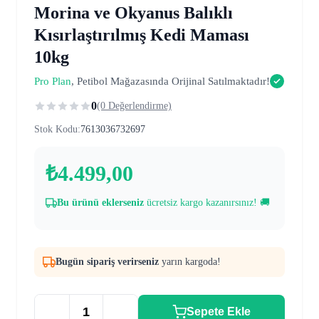
Morina ve Okyanus Balıklı
Kısırlaştırılmış Kedi Maması
10kg
Pro Plan
, Petibol Mağazasında Orijinal Satılmaktadır!
0
(0 Değerlendirme)
Stok Kodu:
7613036732697
₺
4.499,00
Bu ürünü eklerseniz
ücretsiz kargo kazanırsınız! 🚚
Bugün sipariş verirseniz
yarın kargoda!
Sepete Ekle