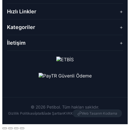
Hızlı Linkler
+
Kategoriler
+
İletişim
+
© 2026 Petibol. Tüm hakları saklıdır.
Gizlilik Politikası
İptal&İade Şartları
KVKK
Web Tasarım Kodlama