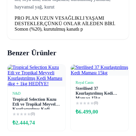
hayvansal yağ, kurut
PRO PLAN UZUN VESAĞLIKLI YAŞAMI
DESTEKLER,ÇÜNKÜ ONLAR AİLEDEN BİRİ.
Somon (%20), kurutulmuş kanatlı p
Benzer Ürünler
Royal Canin
Sepete Ekle
Sterilised 37
Kısırlaştırılmış Kedi
N&D
Sepete Ekle
Maması 15kg
Tropical Selection Kuzu
(0)
Etli ve Tropikal Meyveli
Kısırlaştırılmış Kedi
₺
6.499,00
Maması 4kg + 1kg
(0)
HEDİYE!
₺
2.444,74