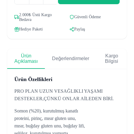
2.000₺ Üstü Kargo
Güvenli Ödeme
Bedava
Hediye Paketi
Paylaş
Ürün
Kargo
Değerlendirmeler
Açıklaması
Bilgisi
Ürün Özellikleri
PRO PLAN UZUN VESAĞLIKLI YAŞAMI
DESTEKLER,ÇÜNKÜ ONLAR AİLEDEN BİRİ.
Somon (%20), kurutulmuş kanatlı
proteini, pirinç, mısır gluten unu,
mısır, buğday gluten unu, buğday lifi,
selüloz, kurutulmuş yumurta,