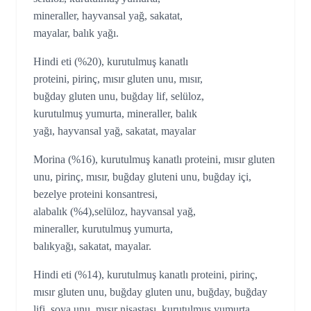
mineraller, hayvansal yağ, sakatat,
mayalar, balık yağı.
Hindi eti (%20), kurutulmuş kanatlı
proteini, pirinç, mısır gluten unu, mısır,
buğday gluten unu, buğday lif, selüloz,
kurutulmuş yumurta, mineraller, balık
yağı, hayvansal yağ, sakatat, mayalar
Morina (%16), kurutulmuş kanatlı proteini, mısır gluten
unu, pirinç, mısır, buğday gluteni unu, buğday içi,
bezelye proteini konsantresi,
alabalık (%4),selüloz, hayvansal yağ,
mineraller, kurutulmuş yumurta,
balıkyağı, sakatat, mayalar.
Hindi eti (%14), kurutulmuş kanatlı proteini, pirinç,
mısır gluten unu, buğday gluten unu, buğday, buğday
lifi, soya unu, mısır nişastası, kurutulmuş yumurta,