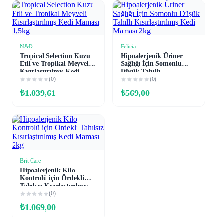
N&D
Felicia
Sepete Ekle
Sepete Ekle
Tropical Selection Kuzu
Hipoalerjenik Üriner
Etli ve Tropikal Meyveli
Sağlığı İçin Somonlu
Kısırlaştırılmış Kedi
Düşük Tahıllı
Maması 1,5kg
(0)
Kısırlaştırılmış Kedi
(0)
Maması 2kg
₺
1.039,61
₺
569,00
Brit Care
Sepete Ekle
Hipoalerjenik Kilo
Kontrolü için Ördekli
Tahılsız Kısırlaştırılmış
Kedi Maması 2kg
(0)
₺
1.069,00