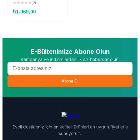
Kedi Maması 2kg
(0)
₺
1.069,00
E-Bültenimize Abone Olun
Kampanya ve indirimlerden ilk siz haberdar olun!
Abone Ol
Evcil dostlarınız için en kaliteli ürünleri en uygun fiyatlarla
sunuyoruz.