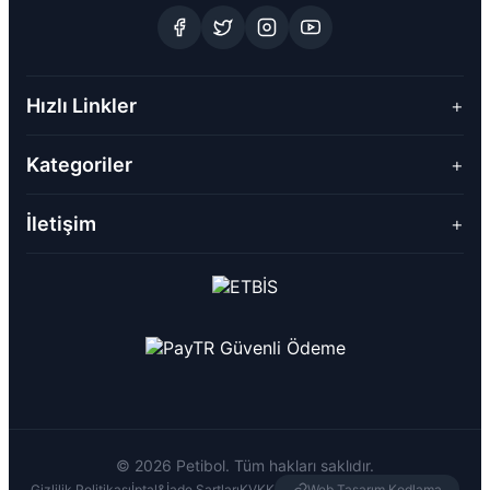
Hızlı Linkler
+
Kategoriler
+
İletişim
+
© 2026 Petibol. Tüm hakları saklıdır.
Gizlilik Politikası
İptal&İade Şartları
KVKK
Web Tasarım Kodlama