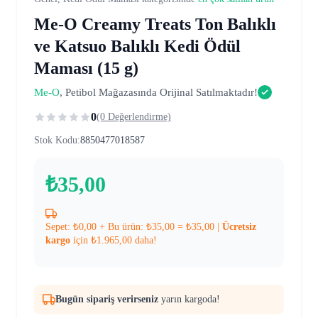
Me-O Creamy Treats Ton Balıklı
ve Katsuo Balıklı Kedi Ödül
Maması (15 g)
Me-O
, Petibol Mağazasında Orijinal Satılmaktadır!
0
(0 Değerlendirme)
Stok Kodu:
8850477018587
₺
35,00
Sepet:
₺
0,00
+ Bu ürün:
₺
35,00
=
₺
35,00
|
Ücretsiz
kargo
için
₺
1.965,00
daha!
Bugün sipariş verirseniz
yarın kargoda!