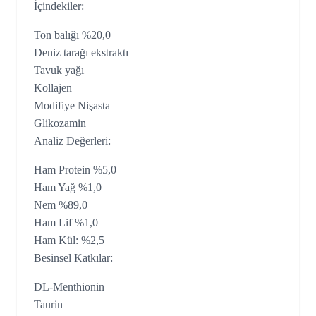
İçindekiler:
Ton balığı %20,0
Deniz tarağı ekstraktı
Tavuk yağı
Kollajen
Modifiye Nişasta
Glikozamin
Analiz Değerleri:
Ham Protein %5,0
Ham Yağ %1,0
Nem %89,0
Ham Lif %1,0
Ham Kül: %2,5
Besinsel Katkılar:
DL-Menthionin
Taurin