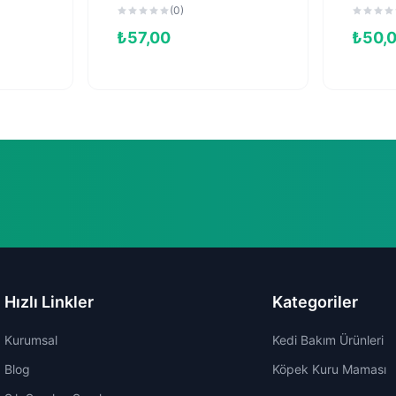
100gr
Yetişki
(0)
(400 g
₺
57,00
₺
50,
Hızlı Linkler
Kategoriler
Kurumsal
Kedi Bakım Ürünleri
Blog
Köpek Kuru Maması