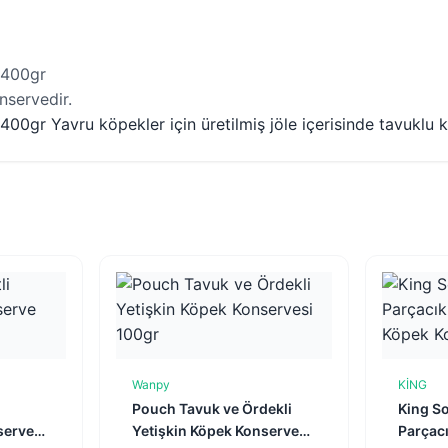
 400gr
nservedir.
00gr Yavru köpekler için üretilmiş jöle içerisinde tavuklu k
Wanpy
KİNG
e
Sepete Ekle
Pouch Tavuk ve Ördekli
King So
serve
Yetişkin Köpek Konservesi
Parçacı