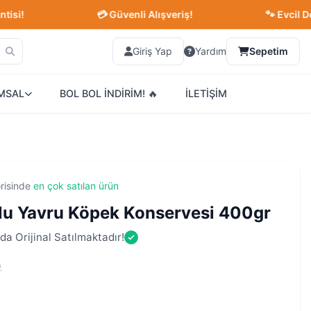
💳 Güvenli Alışveriş!
🐾 Evcil Dostları
Giriş Yap
Yardım
Sepetim
MSAL
BOL BOL İNDİRİM! 🔥
İLETİŞİM
risinde
en çok satılan ürün
klu Yavru Köpek Konservesi 400gr
da Orijinal Satılmaktadır!
)