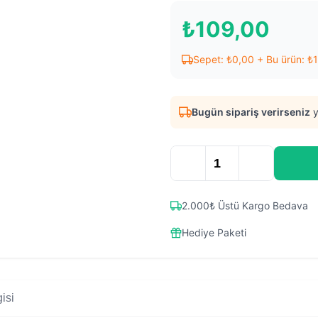
₺
109,00
Sepet:
₺
0,00
+ Bu ürün:
₺
Bugün sipariş verirseniz
y
2.000₺ Üstü Kargo Bedava
Hediye Paketi
isi