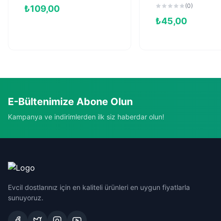
Maması (400 g)
(0)
₺
109,00
₺
45,00
E-Bültenimize Abone Olun
Kampanya ve indirimlerden ilk siz haberdar olun!
Evcil dostlarınız için en kaliteli ürünleri en uygun fiyatlarla
sunuyoruz.