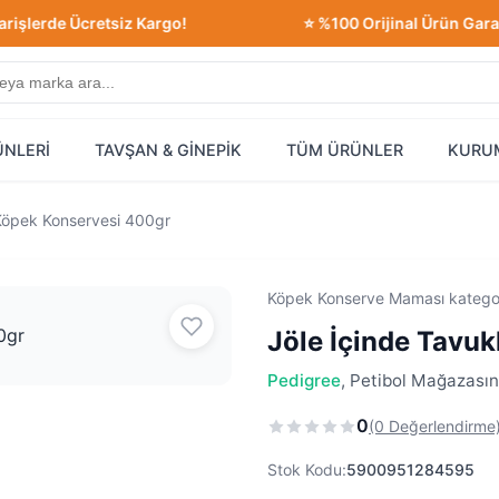
rde Ücretsiz Kargo!
⭐ %100 Orijinal Ürün Garantisi!
ÜNLERİ
TAVŞAN & GİNEPİK
TÜM ÜRÜNLER
KURU
 Köpek Konservesi 400gr
Köpek Konserve Maması katego
Jöle İçinde Tavu
Pedigree
, Petibol Mağazasın
0
(0 Değerlendirme
Stok Kodu:
5900951284595