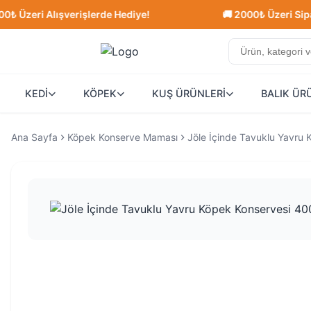
eri Alışverişlerde Hediye!
🚚 2000₺ Üzeri Siparişle
KEDİ
KÖPEK
KUŞ ÜRÜNLERİ
BALIK ÜR
Ana Sayfa
Köpek Konserve Maması
Jöle İçinde Tavuklu Yavru