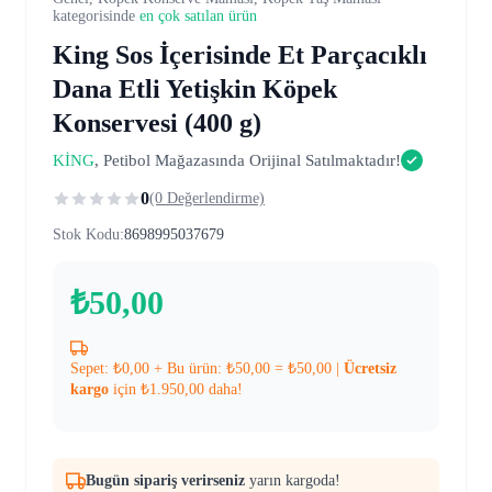
kategorisinde
en çok satılan ürün
King Sos İçerisinde Et Parçacıklı
Dana Etli Yetişkin Köpek
Konservesi (400 g)
KİNG
, Petibol Mağazasında Orijinal Satılmaktadır!
0
(0 Değerlendirme)
Stok Kodu:
8698995037679
₺
50,00
Sepet:
₺
0,00
+ Bu ürün:
₺
50,00
=
₺
50,00
|
Ücretsiz
kargo
için
₺
1.950,00
daha!
Bugün sipariş verirseniz
yarın kargoda!