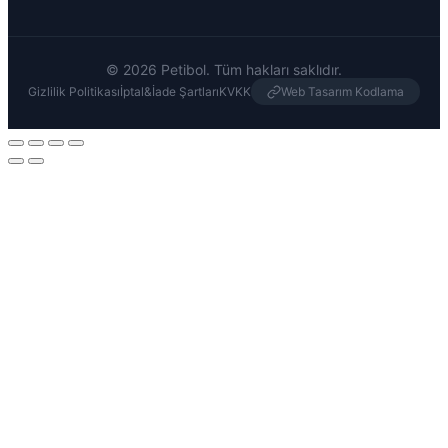
© 2026 Petibol. Tüm hakları saklıdır.
Gizlilik Politikası
İptal&İade Şartları
KVKK
Web Tasarım Kodlama