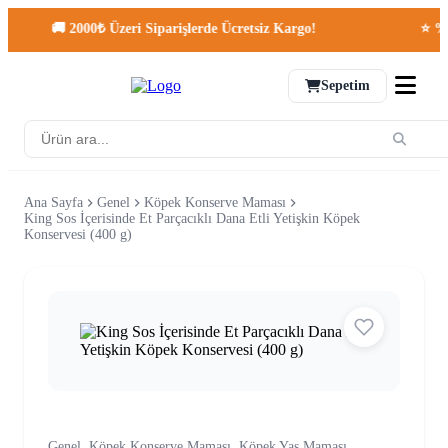
🚚 2000₺ Üzeri Siparişlerde Ücretsiz Kargo!
⭐ %100 O
Sepetim
Ana Sayfa
Genel
Köpek Konserve Maması
King Sos İçerisinde Et Parçacıklı Dana Etli Yetişkin Köpek
Konservesi (400 g)
Genel, Köpek Konserve Maması, Köpek Yaş Maması