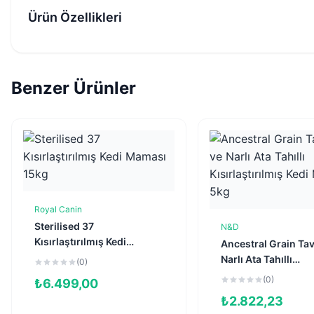
Ürün Özellikleri
Benzer Ürünler
Royal Canin
Sepete Ekle
Sterilised 37
N&D
Sepete Ekl
Kısırlaştırılmış Kedi
Ancestral Grain Ta
Maması 15kg
Narlı Ata Tahıllı
(0)
Kısırlaştırılmış Kedi
(0)
₺
6.499,00
Maması 5kg
₺
2.822,23