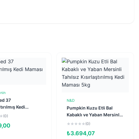
nin
Sepete Ekle
sed 37
N&D
Sepete Ekle
tırılmış Kedi
Pumpkin Kuzu Etli Bal
 2kg
Kabaklı ve Yaban Mersinli
(0)
Tahılsız Kısırlaştırılmış
(0)
9,00
Kedi Maması 5kg
₺
3.694,07