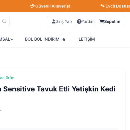
💳 Güvenli Alışveriş!
🐾 Evcil Dostlarınız İç
Giriş Yap
Yardım
Sepetim
MSAL
BOL BOL İNDİRİM! 🔥
İLETİŞİM
lan ürün
n Sensitive Tavuk Etli Yetişkin Kedi
)