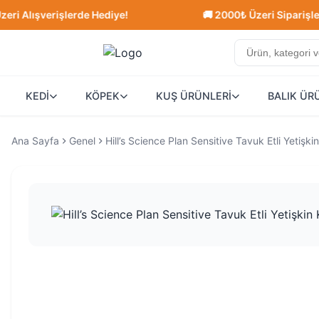
lışverişlerde Hediye!
🚚 2000₺ Üzeri Siparişlerde Ü
KEDİ
KÖPEK
KUŞ ÜRÜNLERİ
BALIK ÜR
Ana Sayfa
Genel
Hill’s Science Plan Sensitive Tavuk Etli Yetişk