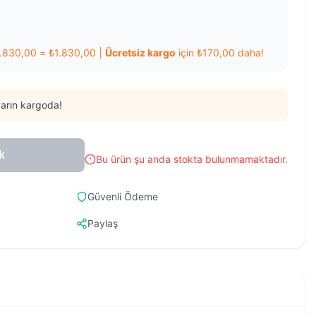
1.830,00
=
₺
1.830,00
|
Ücretsiz kargo
için
₺
170,00
daha!
arın kargoda!
k
Bu ürün şu anda stokta bulunmamaktadır.
Güvenli Ödeme
Paylaş