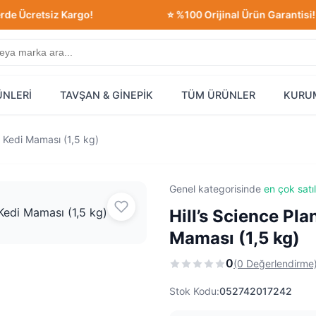
cretsiz Kargo!
⭐ %100 Orijinal Ürün Garantisi!
ÜNLERİ
TAVŞAN & GİNEPİK
TÜM ÜRÜNLER
KURU
in Kedi Maması (1,5 kg)
Genel kategorisinde
en çok satı
Hill’s Science Pla
Maması (1,5 kg)
0
(0 Değerlendirme
Stok Kodu:
052742017242