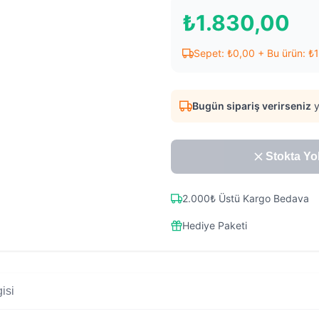
₺
1.830,00
Sepet:
₺
0,00
+ Bu ürün:
₺
Bugün sipariş verirseniz
y
Stokta Yo
2.000₺ Üstü Kargo Bedava
Hediye Paketi
isi