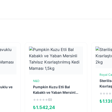
Royal Ca
Sterili
N&D
e
Sepete Ekle
Kısırlaş
vuklu ve
Pumpkin Kuzu Etli Bal
Maması
Kabaklı ve Yaban Mersinli
Tahılsız Kısırlaştırılmış
(0)
₺
1.13
Kedi Maması 1,5kg
₺
1.542,24