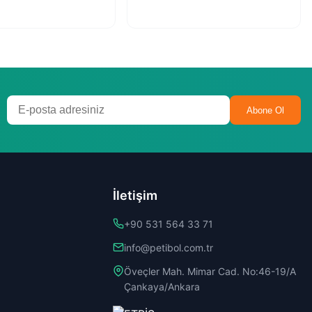
Abone Ol
İletişim
+90 531 564 33 71
info@petibol.com.tr
Öveçler Mah. Mimar Cad. No:46-19/A
Çankaya/Ankara