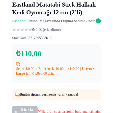
Eastland Matatabi Stick Halkalı
Kedi Oyuncağı 12 cm (2’li)
Eastland
, Petibol Mağazasında Orijinal Satılmaktadır!
0
(0 Değerlendirme)
Stok Kodu:
8712695508618
₺
110,00
Sepet:
₺
0,00
+ Bu ürün:
₺
110,00
=
₺
110,00
|
Ücretsiz
kargo
için
₺
1.890,00
daha!
Bugün sipariş verirseniz
yarın kargoda!
Stokta
Bu ürün şu anda stokta bulunmamaktadır.