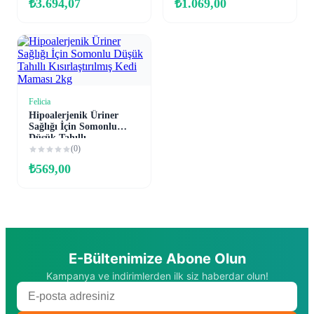
₺
3.694,07
₺
1.069,00
Felicia
Sepete Ekle
Hipoalerjenik Üriner
Sağlığı İçin Somonlu
Düşük Tahıllı
Kısırlaştırılmış Kedi
(0)
Maması 2kg
₺
569,00
E-Bültenimize Abone Olun
Kampanya ve indirimlerden ilk siz haberdar olun!