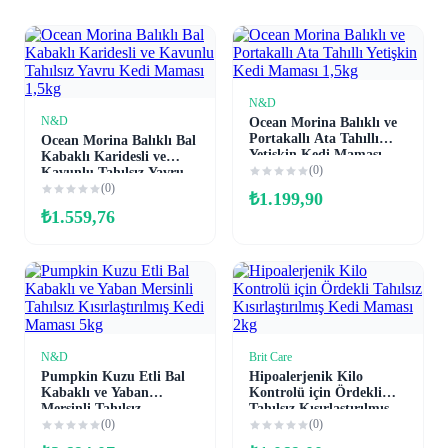
N&D
Sepete Ekle
N&D
Ocean Morina Balıklı ve
Sepete Ekle
Portakallı Ata Tahıllı
Ocean Morina Balıklı Bal
Yetişkin Kedi Maması
Kabaklı Karidesli ve
1,5kg
(0)
Kavunlu Tahılsız Yavru
Kedi Maması 1,5kg
(0)
₺
1.199,90
₺
1.559,76
N&D
Brit Care
Sepete Ekle
Sepete Ekle
Pumpkin Kuzu Etli Bal
Hipoalerjenik Kilo
Kabaklı ve Yaban
Kontrolü için Ördekli
Mersinli Tahılsız
Tahılsız Kısırlaştırılmış
Kısırlaştırılmış Kedi
(0)
Kedi Maması 2kg
(0)
Maması 5kg