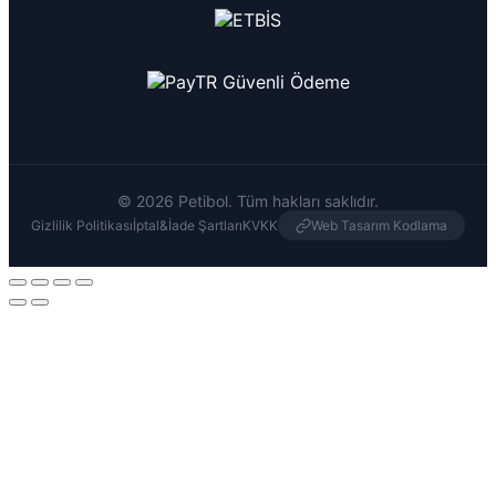
© 2026 Petibol. Tüm hakları saklıdır.
Gizlilik Politikası
İptal&İade Şartları
KVKK
Web Tasarım Kodlama