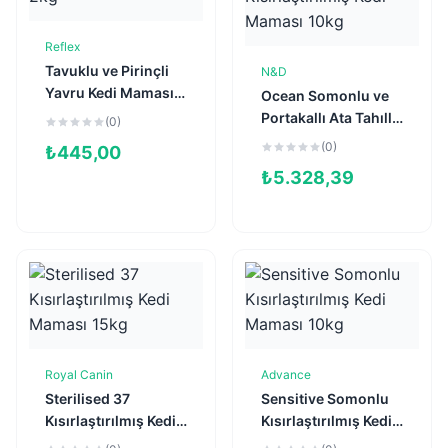
Reflex
Sepete Ekle
Tavuklu ve Pirinçli
N&D
Sepete Ekle
Yavru Kedi Maması
Ocean Somonlu ve
2kg
Portakallı Ata Tahıllı
(0)
Kısırlaştırılmış Kedi
(0)
₺
445,00
Maması 10kg
₺
5.328,39
Royal Canin
Advance
Sepete Ekle
Sepete Ekle
Sterilised 37
Sensitive Somonlu
Kısırlaştırılmış Kedi
Kısırlaştırılmış Kedi
Maması 15kg
Maması 10kg