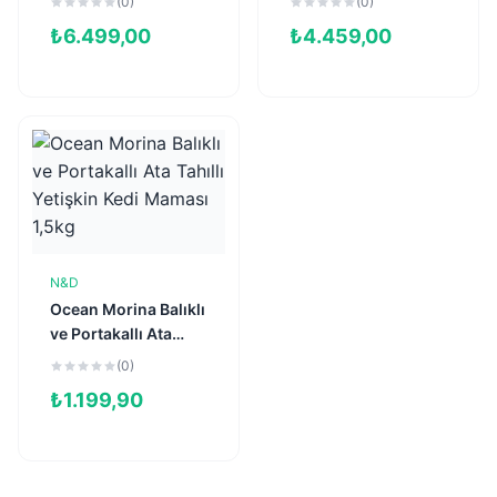
(0)
(0)
₺
6.499,00
₺
4.459,00
N&D
Sepete Ekle
Ocean Morina Balıklı
ve Portakallı Ata
Tahıllı Yetişkin Kedi
(0)
Maması 1,5kg
₺
1.199,90