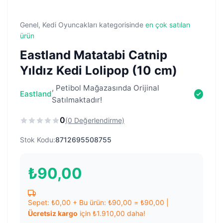
Genel, Kedi Oyuncakları kategorisinde
en çok satılan
ürün
Eastland Matatabi Catnip
Yıldız Kedi Lolipop (10 cm)
, Petibol Mağazasında Orijinal
Eastland
Satılmaktadır!
0
(0 Değerlendirme)
Stok Kodu:
8712695508755
₺
90,00
Sepet:
₺
0,00
+ Bu ürün:
₺
90,00
=
₺
90,00
|
Ücretsiz kargo
için
₺
1.910,00
daha!