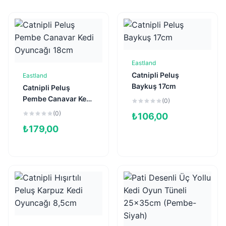
Eastland
Sepete Ekle
Catnipli Peluş
Eastland
Sepete Ekle
Baykuş 17cm
Catnipli Peluş
Pembe Canavar Kedi
(0)
Oyuncağı 18cm
(0)
₺
106,00
₺
179,00