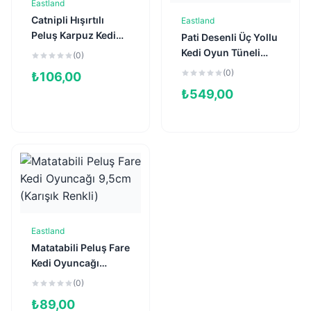
Eastland
Sepete Ekle
Catnipli Hışırtılı
Eastland
Sepete Ekle
Peluş Karpuz Kedi
Pati Desenli Üç Yollu
Oyuncağı 8,5cm
Kedi Oyun Tüneli
(0)
25x35cm (Pembe-
(0)
₺
106,00
Siyah)
₺
549,00
Eastland
Sepete Ekle
Matatabili Peluş Fare
Kedi Oyuncağı
9,5cm (Karışık
(0)
Renkli)
₺
89,00