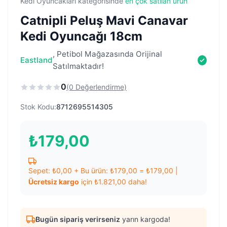
Kedi Oyuncakları kategorisinde
en çok satılan ürün
Catnipli Peluş Mavi Canavar
Kedi Oyuncağı 18cm
, Petibol Mağazasında Orijinal
Eastland
Satılmaktadır!
0
(0 Değerlendirme)
Stok Kodu:
8712695514305
₺
179,00
Sepet:
₺
0,00
+ Bu ürün:
₺
179,00
=
₺
179,00
|
Ücretsiz kargo
için
₺
1.821,00
daha!
Bugün sipariş verirseniz
yarın kargoda!