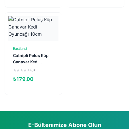
Eastland
Sepete Ekle
Catnipli Peluş Küp
Canavar Kedi
Oyuncağı 10cm
(0)
₺
179,00
E-Bültenimize Abone Olun