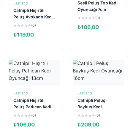
Sesli Peluş Top Kedi
Eastland
Sepete Ekle
Oyuncağı 7cm
Catnipli Hışırtılı
Peluş Avokado Kedi
(0)
Oyuncağı 11,5cm
(0)
₺
106,00
₺
119,00
Eastland
Eastland
Sepete Ekle
Sepete Ekle
Catnipli Hışırtılı
Catnipli Peluş
Peluş Patlıcan Kedi
Baykuş Kedi
Oyuncağı 13cm
Oyuncağı 16cm
(0)
(0)
₺
106,00
₺
209,00