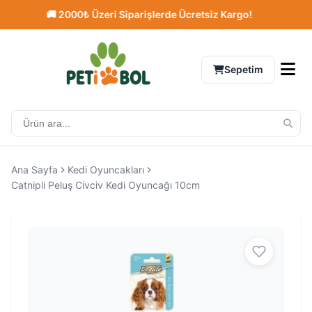
🚚 2000₺ Üzeri Siparişlerde Ücretsiz Kargo!
⭐
Sepetim
Ana Sayfa
Kedi Oyuncakları
Catnipli Peluş Civciv Kedi Oyuncağı 10cm