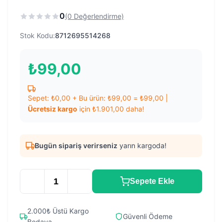
0
(0 Değerlendirme)
Stok Kodu:
8712695514268
₺
99,00
Sepet:
₺
0,00
+ Bu ürün:
₺
99,00
=
₺
99,00
|
Ücretsiz kargo
için
₺
1.901,00
daha!
Bugün sipariş verirseniz
yarın kargoda!
Sepete Ekle
2.000₺ Üstü Kargo
Güvenli Ödeme
Bedava