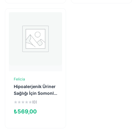
Felicia
Sepete Ekle
Hipoalerjenik Üriner
Sağlığı İçin Somonlu
Düşük Tahıllı
(0)
Kısırlaştırılmış Kedi
₺
569,00
Maması 2kg