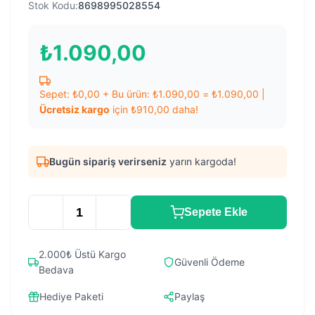
Stok Kodu:
8698995028554
₺
1.090,00
Sepet:
₺
0,00
+ Bu ürün:
₺
1.090,00
=
₺
1.090,00
|
Ücretsiz kargo
için
₺
910,00
daha!
Bugün sipariş verirseniz
yarın kargoda!
Sepete Ekle
2.000₺ Üstü Kargo
Güvenli Ödeme
Bedava
Hediye Paketi
Paylaş