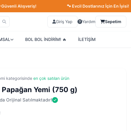
Alışveriş!
🐾 Evcil Dostlarınız İçin En İyisi!
Giriş Yap
Yardım
Sepetim
MSAL
BOL BOL İNDİRİM! 🔥
İLETİŞİM
emi kategorisinde
en çok satılan ürün
 Papağan Yemi (750 g)
a Orijinal Satılmaktadır!
)