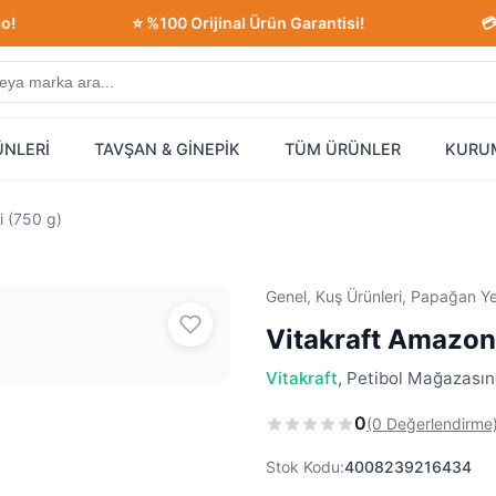
⭐ %100 Orijinal Ürün Garantisi!
💳 Güvenli 
ÜNLERİ
TAVŞAN & GİNEPİK
TÜM ÜRÜNLER
KURU
 (750 g)
Genel, Kuş Ürünleri, Papağan Y
Vitakraft Amazon
Vitakraft
, Petibol Mağazasınd
0
(0 Değerlendirme
Stok Kodu:
4008239216434