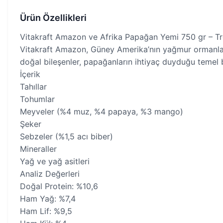
Ürün Özellikleri
Vitakraft Amazon ve Afrika Papağan Yemi 750 gr – Tr
Vitakraft Amazon, Güney Amerika’nın yağmur ormanların
doğal bileşenler, papağanların ihtiyaç duyduğu temel b
İçerik
Tahıllar
Tohumlar
Meyveler (%4 muz, %4 papaya, %3 mango)
Şeker
Sebzeler (%1,5 acı biber)
Mineraller
Yağ ve yağ asitleri
Analiz Değerleri
Doğal Protein: %10,6
Ham Yağ: %7,4
Ham Lif: %9,5