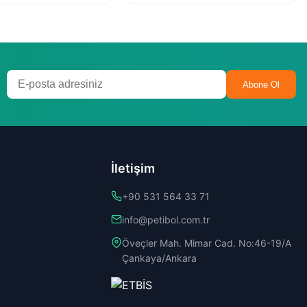
Abone Ol
İletişim
+90 531 564 33 71
info@petibol.com.tr
Öveçler Mah. Mimar Cad. No:46-19/A
Çankaya/Ankara