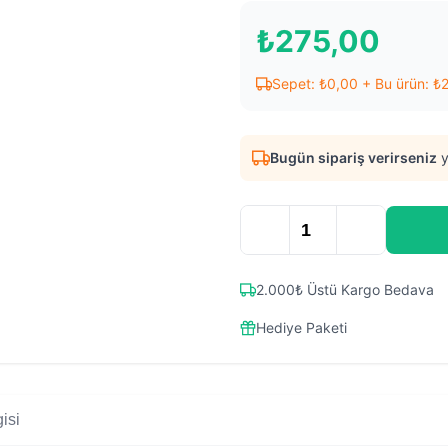
₺
275,00
Sepet:
₺
0,00
+ Bu ürün:
₺
Bugün sipariş verirseniz
y
2.000₺ Üstü Kargo Bedava
Hediye Paketi
isi