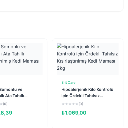
Brit Care
Sepete Ekle
Sepete Ekle
Somonlu ve
Hipoalerjenik Kilo Kontrolü
lı Ata Tahıllı
için Ördekli Tahılsız
tırılmış Kedi
Kısırlaştırılmış Kedi
(0)
(0)
 10kg
Maması 2kg
28,39
₺
1.069,00