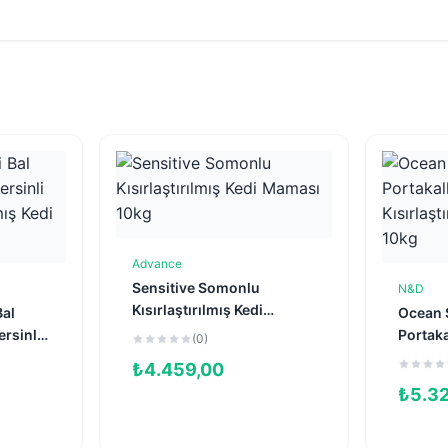
Advance
Sepete Ekle
Sensitive Somonlu
N&D
e
Kısırlaştırılmış Kedi
Bal
Ocean 
Maması 10kg
rsinli
Portakal
(0)
lmış
Kısırlaş
₺
4.459,00
Maması
₺
5.3