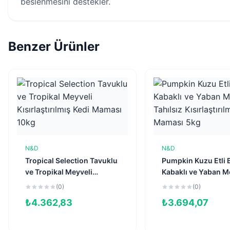
beslenmesini destekler.
Benzer Ürünler
N&D
N&D
Sepete Ekle
Sepete Ekl
Tropical Selection Tavuklu
Pumpkin Kuzu Etli 
ve Tropikal Meyveli
Kabaklı ve Yaban Me
Kısırlaştırılmış Kedi
Tahılsız Kısırlaştırı
(0)
(0)
Maması 10kg
Kedi Maması 5kg
₺
4.362,83
₺
3.694,07