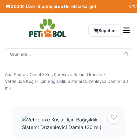
 2000₺ Üzeri Siparişlerde Ücretsiz Kargo!
⭐ %100 O
Sepetim
Ana Sayfa
Genel
Kuş Kafesi ve Bakım Ürünleri
Vetdeluxe Kuşlar İçin Bağışıklık Sistemi Düzenleyici Damla (30
ml)