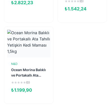
(0)
₺
2.822,23
Maması 5kg
Kısırlaştırılmış Kedi
₺
1.542,24
Maması 1,5kg
N&D
Sepete Ekle
Ocean Morina Balıklı
ve Portakallı Ata
Tahıllı Yetişkin Kedi
(0)
Maması 1,5kg
₺
1.199,90