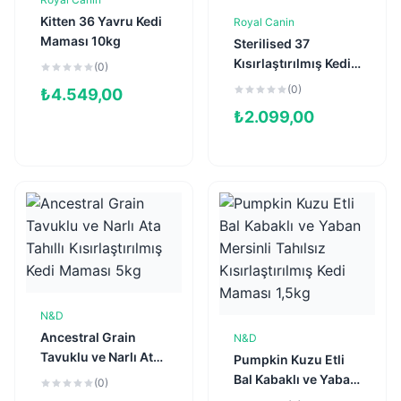
Sepete Ekle
Kitten 36 Yavru Kedi
Royal Canin
Sepete Ekle
Maması 10kg
Sterilised 37
Kısırlaştırılmış Kedi
(0)
Maması 4kg
(0)
₺
4.549,00
₺
2.099,00
N&D
Sepete Ekle
Ancestral Grain
N&D
Sepete Ekle
Tavuklu ve Narlı Ata
Pumpkin Kuzu Etli
Tahıllı
Bal Kabaklı ve Yaban
(0)
Kısırlaştırılmış Kedi
Mersinli Tahılsız