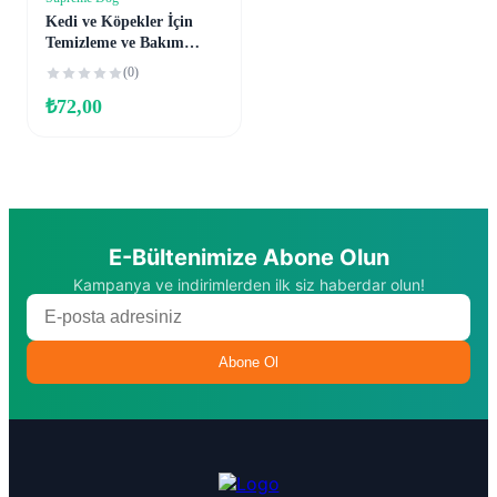
Sepete Ekle
Kedi ve Köpekler İçin
Temizleme ve Bakım
Mendili (60’lı)
(0)
₺
72,00
E-Bültenimize Abone Olun
Kampanya ve indirimlerden ilk siz haberdar olun!
Abone Ol