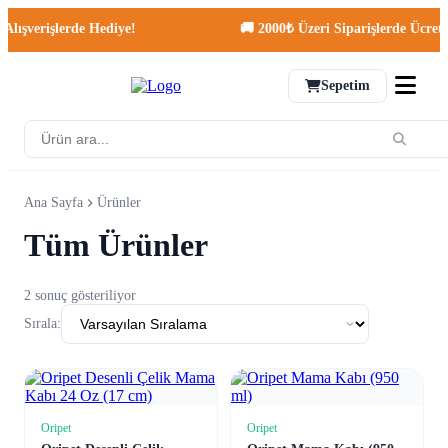
lışverişlerde Hediye!
🚚 2000₺ Üzeri Siparişlerde Ücretsi
Sepetim
Ana Sayfa
Ürünler
Tüm Ürünler
2 sonuç gösteriliyor
Sırala:
Oripet
Oripet
Sepete Ekle
Sepete Ekle