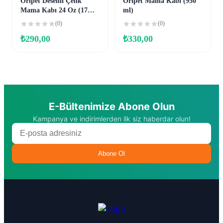
Oripet Desenli Çelik
Oripet Mama Kabı (950
Mama Kabı 24 Oz (17
ml)
cm)
(0)
(0)
₺
290,00
₺
330,00
E-Bültenimize Abone Olun
Kampanya ve indirimlerden ilk siz haberdar olun!
Abone Ol