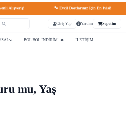
!
🐾 Evcil Dostlarınız İçin En İyisi!
🚀 Tr
Giriş Yap
Yardım
Sepetim
MSAL
BOL BOL İNDİRİM! 🔥
İLETİŞİM
Kuru mu, Yaş