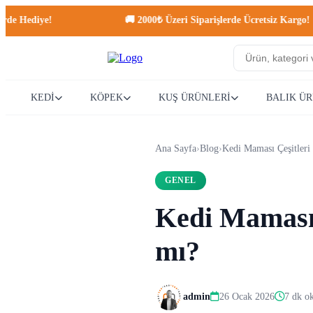
🚚 2000₺ Üzeri Siparişlerde Ücretsiz Kargo!
KEDİ
KÖPEK
KUŞ ÜRÜNLERİ
BALIK Ü
Ana Sayfa
›
Blog
›
Kedi Maması Çeşitleri
GENEL
Kedi Maması 
mı?
admin
26 Ocak 2026
7 dk o