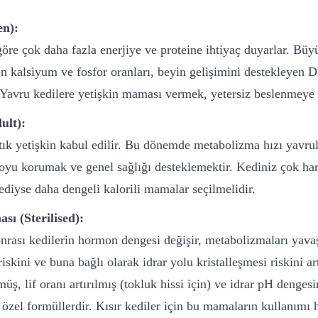
en):
 göre çok daha fazla enerjiye ve proteine ihtiyaç duyarlar. Bü
n kalsiyum ve fosfor oranları, beyin gelişimini destekleyen
 Yavru kedilere yetişkin maması vermek, yetersiz beslenmeye y
ult):
rtık yetişkin kabul edilir. Bu dönemde metabolizma hızı yavr
oyu korumak ve genel sağlığı desteklemektir. Kediniz çok hare
diyse daha dengeli kalorili mamalar seçilmelidir.
sı (Sterilised):
nrası kedilerin hormon dengesi değişir, metabolizmaları yavaşl
iskini ve buna bağlı olarak idrar yolu kristalleşmesi riskini art
müş, lif oranı artırılmış (tokluk hissi için) ve idrar pH denge
zel formüllerdir. Kısır kediler için bu mamaların kullanımı h