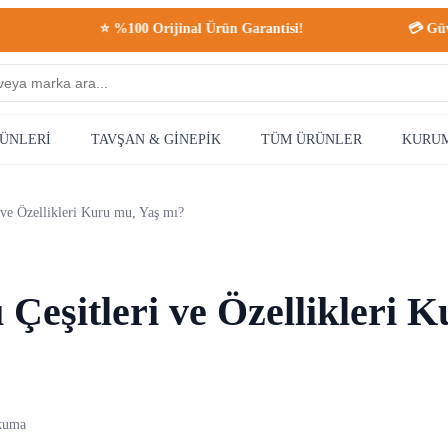
⭐ %100 Orijinal Ürün Garantisi!
💳 Güvenli Alışveriş
RÜNLERİ
TAVŞAN & GİNEPİK
TÜM ÜRÜNLER
KURU
 ve Özellikleri Kuru mu, Yaş mı?
Çeşitleri ve Özellikleri 
kuma