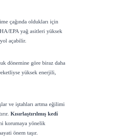
yüme çağında oldukları için
 DHA/EPA yağ asitleri yüksek
ol açabilir.
uluk dönemine göre biraz daha
ketliyse yüksek enerjili,
ar ve iştahları artma eğilimi
ırır.
Kısırlaştırılmış kedi
sini korumaya yönelik
ayati önem taşır.