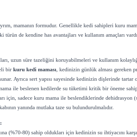
yrım, mamanın formudur. Genellikle kedi sahipleri kuru mam
ki türün de kendine has avantajları ve kullanım amaçları vardı
ı, uzun süre tazeliğini koruyabilmeleri ve kullanım kolaylığ
eli bir
kuru kedi maması
, kedinizin günlük alması gereken pr
 sunar. Ayrıca sert yapısı sayesinde kedinizin dişlerinde tart
ama ile beslenen kedilerde su tüketimi kritik bir öneme sahip
arı için, sadece kuru mama ile beslendiklerinde dehidrasyon (s
kabının yanında mutlaka taze su bulundurulmalıdır.
:
na (%70-80) sahip oldukları için kedinizin su ihtiyacını ka