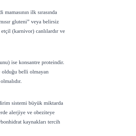
edi mamasının ilk sırasında
mısır gluteni” veya belirsiz
tçil (karnivor) canlılardır ve
 unu) ise konsantre proteindir.
ne olduğu belli olmayan
 olmalıdır.
dirim sistemi büyük miktarda
rde alerjiye ve obeziteye
rbonhidrat kaynakları tercih