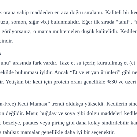
ek orana sahip maddeden en aza doğru sıralanır. Kaliteli bir k
uzu, somon, sığır vb.) bulunmalıdır. Eğer ilk sırada “tahıl”, “
i görüyorsanız, o mama muhtemelen düşük kalitelidir. Kediler e
indir.
:
unu” arasında fark vardır. Taze et su içerir, kurutulmuş et (et
 şekilde bulunması iyidir. Ancak “Et ve et yan ürünleri” gibi 
. Yetişkin bir kedi için protein oranı genellikle %30 ve üzeri
in-Free) Kedi Maması” trendi oldukça yükseldi. Kedilerin sin
n değildir. Mısır, buğday ve soya gibi dolgu maddeleri kedile
 bezelye, patates veya pirinç gibi daha kolay sindirilebilir ka
a tahılsız mamalar genellikle daha iyi bir seçenektir.