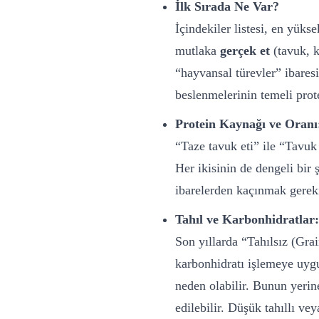
İlk Sırada Ne Var?
İçindekiler listesi, en yüks
mutlaka
gerçek et
(tavuk, k
“hayvansal türevler” ibares
beslenmelerinin temeli prote
Protein Kaynağı ve Oranı
“Taze tavuk eti” ile “Tavuk 
Her ikisinin de dengeli bir
ibarelerden kaçınmak gerekir
Tahıl ve Karbonhidratlar:
Son yıllarda “Tahılsız (Gra
karbonhidratı işlemeye uygu
neden olabilir. Bunun yerine
edilebilir. Düşük tahıllı vey