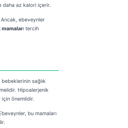
daha az kalori içerir.
r. Ancak, ebeveynler
k mamalar
ı tercih
 bebeklerinin sağlık
tmelidir. Hipoalerjenik
için önemlidir.
. Ebeveynler, bu mamaları
ir.