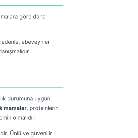
mamalara göre daha
u nedenle, ebeveynler
anışmalıdır.
ağlık durumuna uygun
ik mamalar
, proteinlerin
min olmalıdır.
ir. Ünlü ve güvenilir