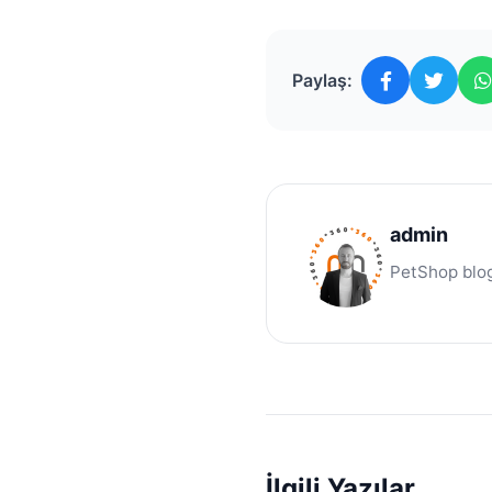
Paylaş:
admin
PetShop blog
İlgili Yazılar