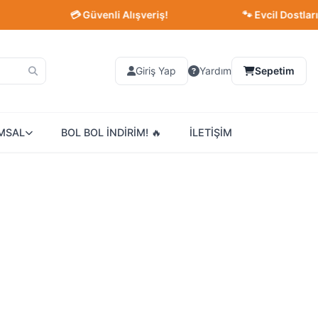
💳 Güvenli Alışveriş!
🐾 Evcil Dostlarınız İçin En İy
Giriş Yap
Yardım
Sepetim
MSAL
BOL BOL İNDİRİM! 🔥
İLETİŞİM