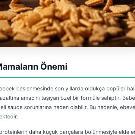
Mamalar
ın Önemi
 bebek beslenmesinde son yıllarda oldukça popüler hal
i azaltma amacını taşıyan özel bir formüle sahiptir. Bebe
adeli saúde sorunlarına neden olabilir. Bu nedenle, ebev
ktedir.
 proteinlerin daha küçük parçalara bölünmesiyle elde e