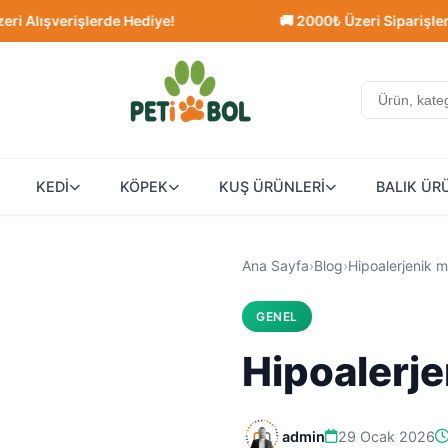
şlerde Hediye!
🚚 2000₺ Üzeri Siparişlerde Ücretsiz
KEDİ
KÖPEK
KUŞ ÜRÜNLERİ
BALIK ÜR
Ana Sayfa
›
Blog
›
Hipoalerjenik 
GENEL
Hipoalerj
admin
29 Ocak 2026