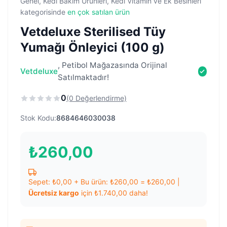
Genel, Kedi Bakım Ürünleri, Kedi Vitamin ve Ek Besinleri
kategorisinde
en çok satılan ürün
Vetdeluxe Sterilised Tüy
Yumağı Önleyici (100 g)
, Petibol Mağazasında Orijinal
Vetdeluxe
Satılmaktadır!
0
(0 Değerlendirme)
Stok Kodu:
8684646030038
₺
260,00
Sepet:
₺
0,00
+ Bu ürün:
₺
260,00
=
₺
260,00
|
Ücretsiz kargo
için
₺
1.740,00
daha!