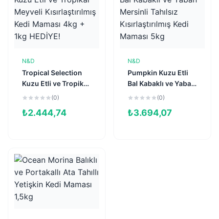
N&D
N&D
Sepete Ekle
Sepete Ekle
Tropical Selection
Pumpkin Kuzu Etli
Kuzu Etli ve Tropikal
Bal Kabaklı ve Yaban
Meyveli
Mersinli Tahılsız
(0)
(0)
Kısırlaştırılmış Kedi
Kısırlaştırılmış Kedi
₺
2.444,74
₺
3.694,07
Maması 4kg + 1kg
Maması 5kg
HEDİYE!