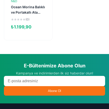
N&D
Sepete Ekle
Ocean Morina Balıklı
ve Portakallı Ata
Tahıllı Yetişkin Kedi
(0)
Maması 1,5kg
₺
1.199,90
E-Bültenimize Abone Olun
Kampanya ve indirimlerden ilk siz haberdar olun!
Abone Ol