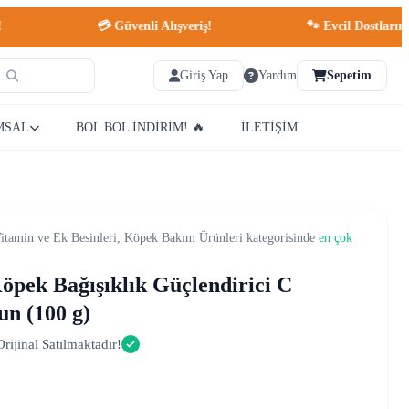
💳 Güvenli Alışveriş!
🐾 Evcil Dostlarınız İçin
Giriş Yap
Yardım
Sepetim
MSAL
BOL BOL İNDİRİM! 🔥
İLETİŞİM
itamin ve Ek Besinleri, Köpek Bakım Ürünleri kategorisinde
en çok
öpek Bağışıklık Güçlendirici C
un (100 g)
rijinal Satılmaktadır!