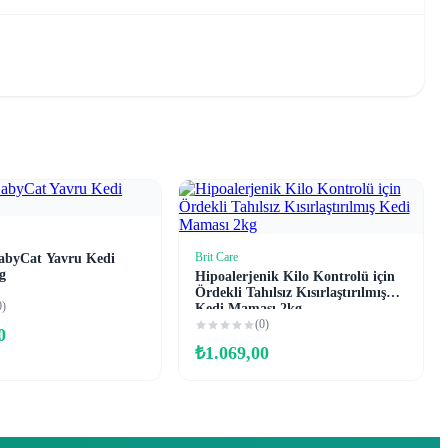
Sepete Ekle
Brit Care
byCat Yavru Kedi
Sepete Ekle
g
Hipoalerjenik Kilo Kontrolü için
Ördekli Tahılsız Kısırlaştırılmış
0)
Kedi Maması 2kg
(0)
0
₺
1.069,00