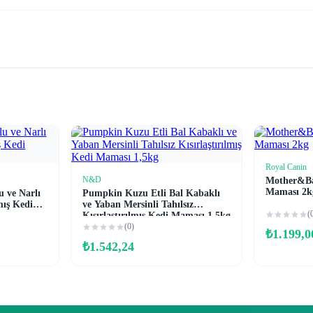
Royal Canin
N&D
Mother&Ba
e
Sepete Ekle
Maması 2k
u ve Narlı
Pumpkin Kuzu Etli Bal Kabaklı
lmış Kedi
ve Yaban Mersinli Tahılsız
(
Kısırlaştırılmış Kedi Maması 1,5kg
(0)
₺
1.199,0
₺
1.542,24