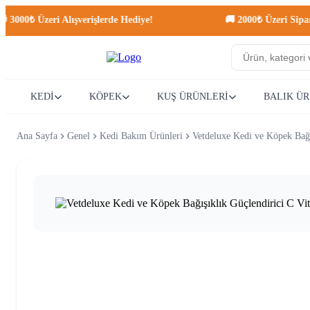
0₺ Üzeri Alışverişlerde Hediye!
🚚 2000₺ Üzeri Siparişler
KEDİ
KÖPEK
KUŞ ÜRÜNLERİ
BALIK Ü
Ana Sayfa
Genel
Kedi Bakım Ürünleri
Vetdeluxe Kedi ve Köpek Bağı