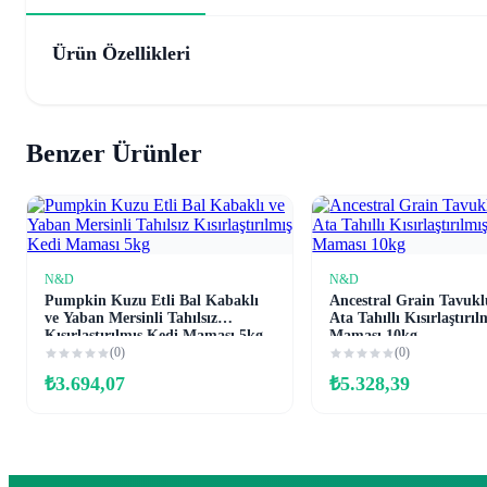
Ürün Özellikleri
Benzer Ürünler
N&D
N&D
Sepete Ekle
Sepete Ekl
Pumpkin Kuzu Etli Bal Kabaklı
Ancestral Grain Tavukl
ve Yaban Mersinli Tahılsız
Ata Tahıllı Kısırlaştırı
Kısırlaştırılmış Kedi Maması 5kg
Maması 10kg
(0)
(0)
₺
3.694,07
₺
5.328,39