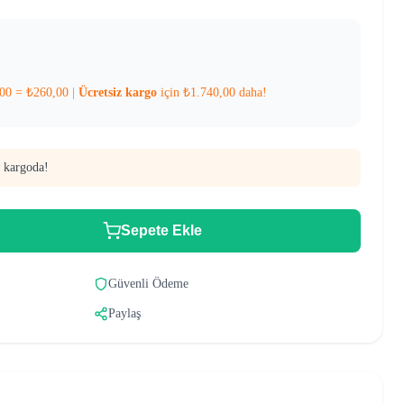
00
=
₺
260,00
|
Ücretsiz kargo
için
₺
1.740,00
daha!
 kargoda!
Sepete Ekle
Güvenli Ödeme
Paylaş