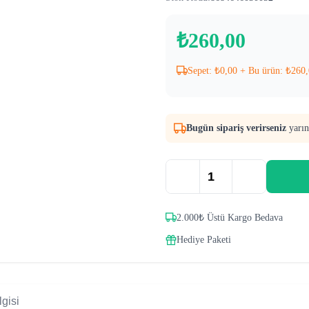
₺
260,00
Sepet:
₺
0,00
+ Bu ürün:
₺
260,
Bugün sipariş verirseniz
yarın
2.000₺ Üstü Kargo Bedava
Hediye Paketi
gisi