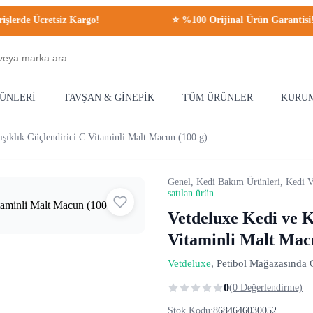
de Ücretsiz Kargo!
⭐ %100 Orijinal Ürün Garantisi!
RÜNLERİ
TAVŞAN & GİNEPİK
TÜM ÜRÜNLER
KURU
şıklık Güçlendirici C Vitaminli Malt Macun (100 g)
Genel, Kedi Bakım Ürünleri, Kedi V
satılan ürün
Vetdeluxe Kedi ve K
Vitaminli Malt Mac
Vetdeluxe
, Petibol Mağazasında O
0
(0 Değerlendirme)
Stok Kodu:
8684646030052