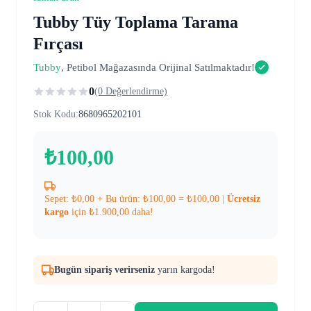
Tubby Tüy Toplama Tarama
Fırçası
Tubby
, Petibol Mağazasında Orijinal Satılmaktadır!
0
(0 Değerlendirme)
Stok Kodu:
8680965202101
₺
100,00
Sepet:
₺
0,00
+ Bu ürün:
₺
100,00
=
₺
100,00
|
Ücretsiz
kargo
için
₺
1.900,00
daha!
Bugün sipariş verirseniz
yarın kargoda!