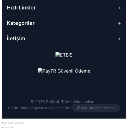
Hızlı Linkler
+
Kategoriler
+
İletişim
+
© 2026 Petibol. Tüm hakları saklıdır.
Gizlilik Politikası
İptal&İade Şartları
KVKK
Web Tasarım Kodlama