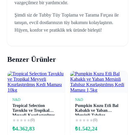
vazgeçilmez bir yardımcıdır.
Şimdi siz de Tubby Tüy Toplama ve Tarama Fırçası ile
tanışın, evcil dostlarınızın tüy bakımını kolaylaştırın.
Hijyen, konfor ve pratiklik tek üründe birleşti!
Benzer Ürünler
N&D
N&D
Sepete Ekle
Sepete Ekle
Tropical Selection
Pumpkin Kuzu Etli Bal
Tavuklu ve Tropikal
Kabaklı ve Yaban
Meyveli Kısırlaştırılmış
Mersinli Tahılsız
Kedi Maması 10kg
(0)
Kısırlaştırılmış Kedi
(0)
Maması 1,5kg
₺
4.362,83
₺
1.542,24