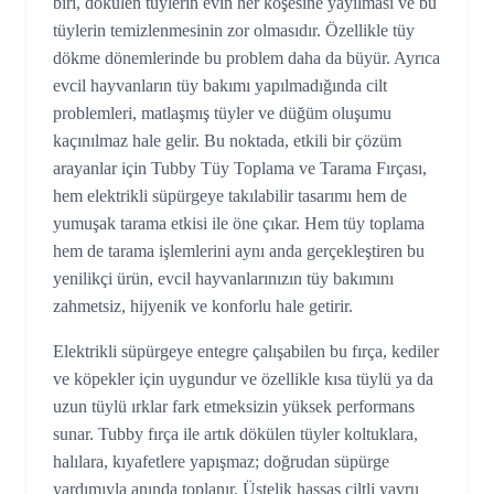
biri, dökülen tüylerin evin her köşesine yayılması ve bu
tüylerin temizlenmesinin zor olmasıdır. Özellikle tüy
dökme dönemlerinde bu problem daha da büyür. Ayrıca
evcil hayvanların tüy bakımı yapılmadığında cilt
problemleri, matlaşmış tüyler ve düğüm oluşumu
kaçınılmaz hale gelir. Bu noktada, etkili bir çözüm
arayanlar için Tubby Tüy Toplama ve Tarama Fırçası,
hem elektrikli süpürgeye takılabilir tasarımı hem de
yumuşak tarama etkisi ile öne çıkar. Hem tüy toplama
hem de tarama işlemlerini aynı anda gerçekleştiren bu
yenilikçi ürün, evcil hayvanlarınızın tüy bakımını
zahmetsiz, hijyenik ve konforlu hale getirir.
Elektrikli süpürgeye entegre çalışabilen bu fırça, kediler
ve köpekler için uygundur ve özellikle kısa tüylü ya da
uzun tüylü ırklar fark etmeksizin yüksek performans
sunar. Tubby fırça ile artık dökülen tüyler koltuklara,
halılara, kıyafetlere yapışmaz; doğrudan süpürge
yardımıyla anında toplanır. Üstelik hassas ciltli yavru