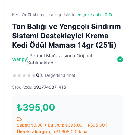
Kedi Ödül Maması kategorisinde
en çok satılan ürün
Ton Balığı ve Yengeçli Sindirim
Sistemi Destekleyici Krema
Kedi Ödül Maması 14gr (25’li)
, Petibol Mağazasında Orijinal
Wanpy
Satılmaktadır!
0
(0 Değerlendirme)
Stok Kodu:
6927749871415
₺
395,00
Sepet:
₺
0,00
+ Bu ürün:
₺
395,00
=
₺
395,00
|
Ücretsiz kargo
için
₺
1.605,00
daha!