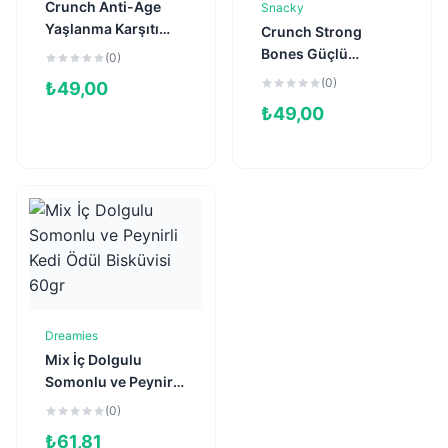
Crunch Anti-Age
Snacky
Sepete Ekle
Yaşlanma Karşıtı
Crunch Strong
Somonlu Kedi Ödül
Bones Güçlü
(0)
Maması 60gr
Kemikler için
(0)
₺
49,00
Tavuklu ve Peynirli
₺
49,00
Kedi Ödül Maması
60gr
Dreamies
Sepete Ekle
Mix İç Dolgulu
Somonlu ve Peynirli
Kedi Ödül Bisküvisi
(0)
60gr
₺
61,81