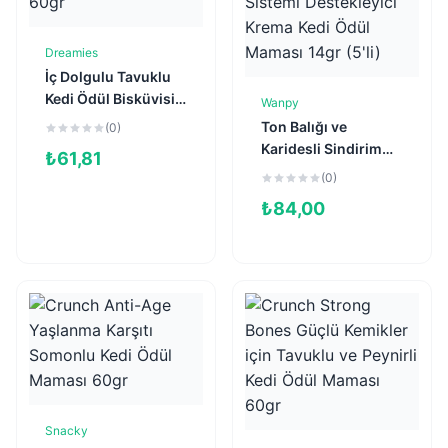
Dreamies
Sepete Ekle
İç Dolgulu Tavuklu
Kedi Ödül Bisküvisi
Wanpy
Sepete Ekle
60gr
Ton Balığı ve
(0)
Karidesli Sindirim
₺
61,81
Sistemi Destekleyici
(0)
Krema Kedi Ödül
₺
84,00
Maması 14gr (5'li)
Snacky
Sepete Ekle