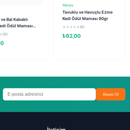
Wanpy
Sepete Ekle
Tavuklu ve Havuçlu Ezme
Sepete Ekle
Kedi Ödül Maması 90gr
 ve Bal Kabaklı
edi Ödül Maması
(0)
(0)
₺
62,00
00
Abone Ol
İletişim