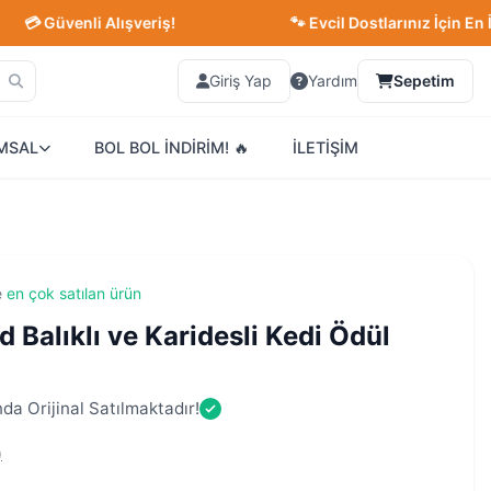
Güvenli Alışveriş!
🐾 Evcil Dostlarınız İçin En İyisi!
Giriş Yap
Yardım
Sepetim
MSAL
BOL BOL İNDİRİM! 🔥
İLETİŞİM
e
en çok satılan ürün
Balıklı ve Karidesli Kedi Ödül
da Orijinal Satılmaktadır!
)