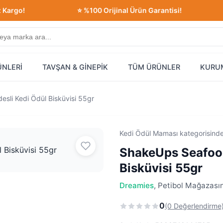
!
⭐ %100 Orijinal Ürün Garantisi!
💳 
ÜNLERİ
TAVŞAN & GİNEPİK
TÜM ÜRÜNLER
KURU
esli Kedi Ödül Bisküvisi 55gr
Kedi Ödül Maması kategorisind
ShakeUps Seafood 
Bisküvisi 55gr
Dreamies
, Petibol Mağazasın
0
(0 Değerlendirme