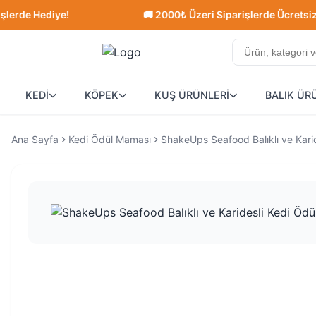
 Hediye!
🚚 2000₺ Üzeri Siparişlerde Ücretsiz Kargo
KEDİ
KÖPEK
KUŞ ÜRÜNLERİ
BALIK ÜR
Ana Sayfa
Kedi Ödül Maması
ShakeUps Seafood Balıklı ve Karid