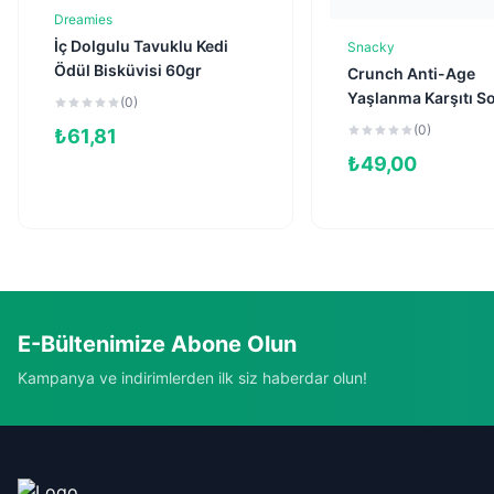
Dreamies
Sepete Ekle
İç Dolgulu Tavuklu Kedi
Snacky
Sepete Ekl
Ödül Bisküvisi 60gr
Crunch Anti-Age
Yaşlanma Karşıtı 
(0)
Kedi Ödül Maması 
(0)
₺
61,81
₺
49,00
E-Bültenimize Abone Olun
Kampanya ve indirimlerden ilk siz haberdar olun!