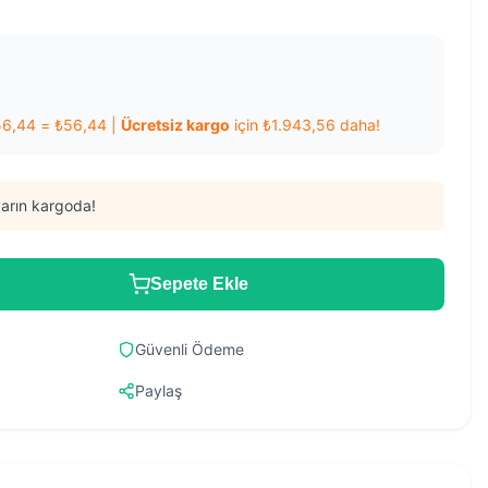
56,44
=
₺
56,44
|
Ücretsiz kargo
için
₺
1.943,56
daha!
arın kargoda!
Sepete Ekle
Güvenli Ödeme
Paylaş