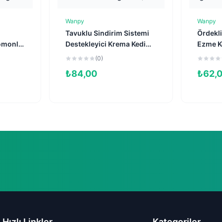
Wanpy
Wanpy
e
Sepete Ekle
Tavuklu Sindirim Sistemi
Ördekli
Somonlu
Destekleyici Krema Kedi
Ezme K
60gr
Ödül Maması 14gr (5'li)
90gr
(0)
₺
84,00
₺
62,
Hızlı Linkler
Kategoriler