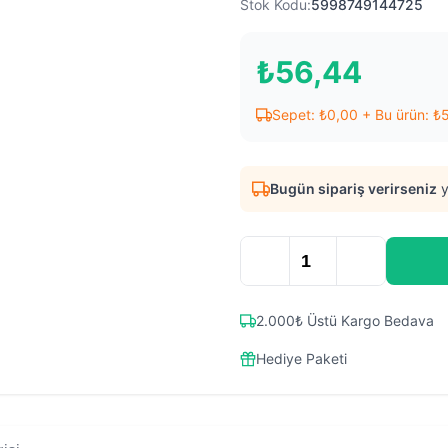
Stok Kodu:
5998749144725
₺
56,44
Sepet:
₺
0,00
+ Bu ürün:
₺
Bugün sipariş verirseniz
y
2.000₺ Üstü Kargo Bedava
Hediye Paketi