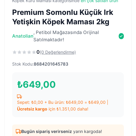
Köpek Kuru Maması kategorisinde
en çok satılan ürün
Premium Somonlu Küçük Irk
Yetişkin Köpek Maması 2kg
, Petibol Mağazasında Orijinal
Anatolian
Satılmaktadır!
0
(0 Değerlendirme)
Stok Kodu:
8684201645783
₺
649,00
Sepet:
₺
0,00
+ Bu ürün:
₺
649,00
=
₺
649,00
|
Ücretsiz kargo
için
₺
1.351,00
daha!
Bugün sipariş verirseniz
yarın kargoda!