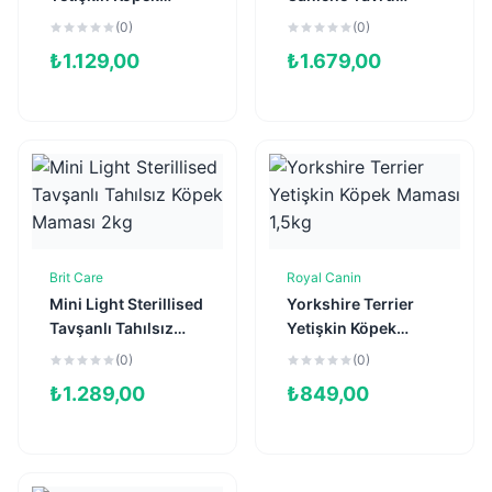
Maması 2kg
Köpek Maması 3kg
(0)
(0)
₺
1.129,00
₺
1.679,00
Brit Care
Royal Canin
Sepete Ekle
Sepete Ekle
Mini Light Sterillised
Yorkshire Terrier
Tavşanlı Tahılsız
Yetişkin Köpek
Köpek Maması 2kg
Maması 1,5kg
(0)
(0)
₺
1.289,00
₺
849,00