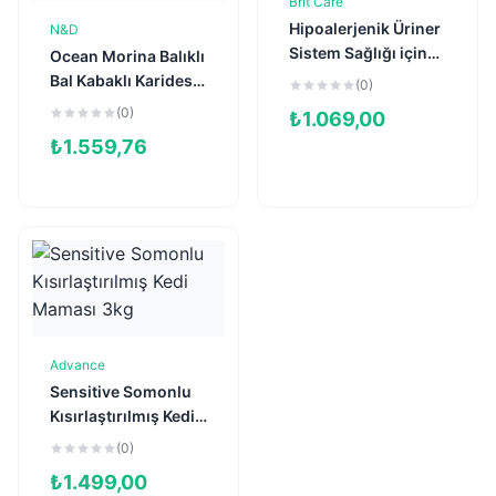
Brit Care
Sepete Ekle
Hipoalerjenik Üriner
N&D
Sepete Ekle
Sistem Sağlığı için
Ocean Morina Balıklı
Tahılsız
Bal Kabaklı Karidesli
(0)
Kısırlaştırılmış Kedi
ve Kavunlu Tahılsız
(0)
₺
1.069,00
Maması 2kg
Yavru Kedi Maması
₺
1.559,76
1,5kg
Advance
Sepete Ekle
Sensitive Somonlu
Kısırlaştırılmış Kedi
Maması 3kg
(0)
₺
1.499,00