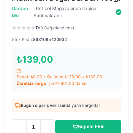
Garden
, Petibol Mağazasında Orijinal
Mix
Satılmaktadır!
0
(0 Değerlendirme)
Stok Kodu:
8681085420932
₺
139,00
Sepet:
₺
0,00
+ Bu ürün:
₺
139,00
=
₺
139,00
|
Ücretsiz kargo
için
₺
1.861,00
daha!
Bugün sipariş verirseniz
yarın kargoda!
Sepete Ekle