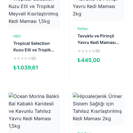
Reflex
Sepete Ekle
Tavuklu ve Pirinçli
N&D
Sepete Ekle
Yavru Kedi Maması
Tropical Selection
2kg
Kuzu Etli ve Tropikal
(0)
Meyveli
(0)
₺
445,00
Kısırlaştırılmış Kedi
₺
1.039,61
Maması 1,5kg