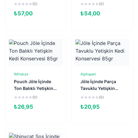
Konservesi 85gr
Yetişkin Kedi
(0)
(0)
Konservesi 85gr
₺
57,00
₺
54,00
Whiskas
Alphapet
Sepete Ekle
Sepete Ekle
Pouch Jöle İçinde
Jöle İçinde Parça
Ton Balıklı Yetişkin
Tavuklu Yetişkin
Kedi Konservesi
Kedi Konservesi
(0)
(0)
85gr
85gr
₺
26,95
₺
20,95