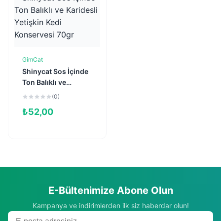
GimCat
Sepete Ekle
Shinycat Sos İçinde
Ton Balıklı ve
Karidesli Yetişkin
(0)
Kedi Konservesi
₺
52,00
70gr
E-Bültenimize Abone Olun
Kampanya ve indirimlerden ilk siz haberdar olun!