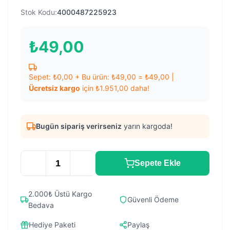
Stok Kodu:
4000487225923
₺
49,00
Sepet:
₺
0,00
+ Bu ürün:
₺
49,00
=
₺
49,00
|
Ücretsiz kargo
için
₺
1.951,00
daha!
Bugün sipariş verirseniz
yarın kargoda!
Sepete Ekle
2.000₺ Üstü Kargo
Güvenli Ödeme
Bedava
Hediye Paketi
Paylaş