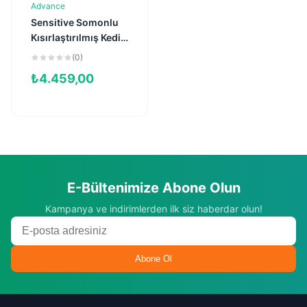
Advance
Sepete Ekle
Sensitive Somonlu
Kısırlaştırılmış Kedi
Maması 10kg
(0)
₺
4.459,00
E-Bültenimize Abone Olun
Kampanya ve indirimlerden ilk siz haberdar olun!
Abone Ol