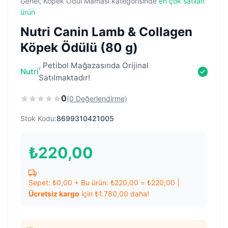
Genel, Köpek Ödül Maması kategorisinde
en çok satılan
ürün
Nutri Canin Lamb & Collagen
Köpek Ödülü (80 g)
, Petibol Mağazasında Orijinal
Nutri
Satılmaktadır!
0
(0 Değerlendirme)
Stok Kodu:
8699310421005
₺
220,00
Sepet:
₺
0,00
+ Bu ürün:
₺
220,00
=
₺
220,00
|
Ücretsiz kargo
için
₺
1.780,00
daha!