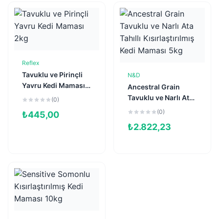
Reflex
Sepete Ekle
Tavuklu ve Pirinçli
N&D
Sepete Ekle
Yavru Kedi Maması
Ancestral Grain
2kg
Tavuklu ve Narlı Ata
(0)
Tahıllı
(0)
₺
445,00
Kısırlaştırılmış Kedi
₺
2.822,23
Maması 5kg