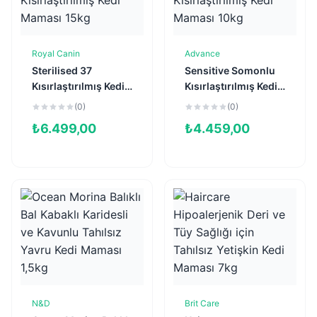
Royal Canin
Advance
Sepete Ekle
Sepete Ekle
Sterilised 37
Sensitive Somonlu
Kısırlaştırılmış Kedi
Kısırlaştırılmış Kedi
Maması 15kg
Maması 10kg
(0)
(0)
₺
6.499,00
₺
4.459,00
N&D
Brit Care
Sepete Ekle
Sepete Ekle