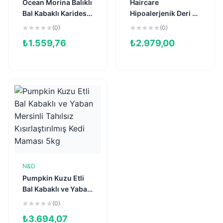
Ocean Morina Balıklı
Haircare
Bal Kabaklı Karidesli
Hipoalerjenik Deri ve
ve Kavunlu Tahılsız
Tüy Sağlığı için
(0)
(0)
Yavru Kedi Maması
Tahılsız Yetişkin
₺
1.559,76
₺
2.979,00
1,5kg
Kedi Maması 7kg
N&D
Sepete Ekle
Pumpkin Kuzu Etli
Bal Kabaklı ve Yaban
Mersinli Tahılsız
(0)
Kısırlaştırılmış Kedi
₺
3.694,07
Maması 5kg