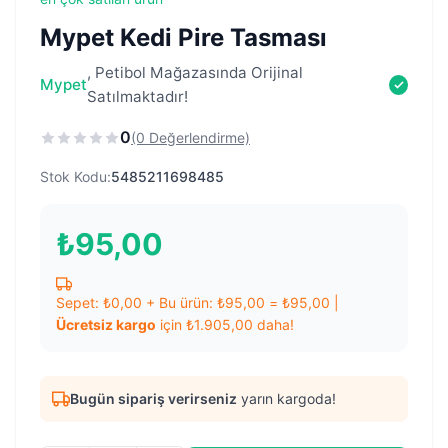
Mypet Kedi Pire Tasması
, Petibol Mağazasında Orijinal
Mypet
Satılmaktadır!
0
(0 Değerlendirme)
Stok Kodu:
5485211698485
₺
95,00
Sepet:
₺
0,00
+ Bu ürün:
₺
95,00
=
₺
95,00
|
Ücretsiz kargo
için
₺
1.905,00
daha!
Bugün sipariş verirseniz
yarın kargoda!