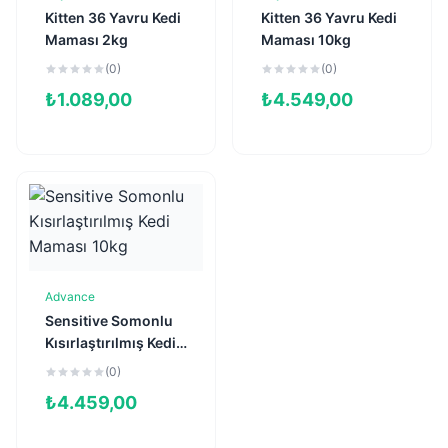
Sepete Ekle
Sepete Ekle
Kitten 36 Yavru Kedi
Kitten 36 Yavru Kedi
Maması 2kg
Maması 10kg
(0)
(0)
₺
1.089,00
₺
4.549,00
Advance
Sepete Ekle
Sensitive Somonlu
Kısırlaştırılmış Kedi
Maması 10kg
(0)
₺
4.459,00