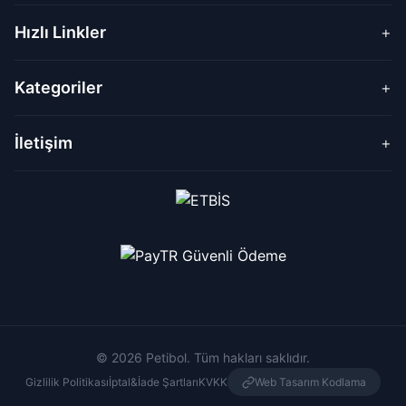
Hızlı Linkler
+
Kategoriler
+
İletişim
+
© 2026 Petibol. Tüm hakları saklıdır.
Gizlilik Politikası
İptal&İade Şartları
KVKK
Web Tasarım Kodlama