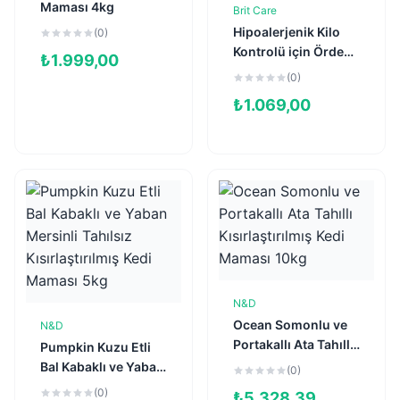
Maması 4kg
Brit Care
Sepete Ekle
Hipoalerjenik Kilo
(0)
Kontrolü için Ördekli
₺
1.999,00
Tahılsız
(0)
Kısırlaştırılmış Kedi
₺
1.069,00
Maması 2kg
N&D
Sepete Ekle
Ocean Somonlu ve
N&D
Sepete Ekle
Portakallı Ata Tahıllı
Pumpkin Kuzu Etli
Kısırlaştırılmış Kedi
Bal Kabaklı ve Yaban
(0)
Maması 10kg
Mersinli Tahılsız
(0)
₺
5.328,39