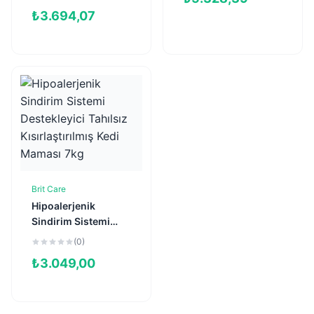
Kısırlaştırılmış Kedi
₺
3.694,07
Maması 5kg
Brit Care
Sepete Ekle
Hipoalerjenik
Sindirim Sistemi
Destekleyici Tahılsız
(0)
Kısırlaştırılmış Kedi
₺
3.049,00
Maması 7kg