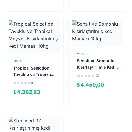
Advance
Sepete Ekle
Sensitive Somonlu
N&D
Sepete Ekle
Kısırlaştırılmış Kedi
Tropical Selection
Maması 10kg
Tavuklu ve Tropikal
(0)
Meyveli
(0)
₺
4.459,00
Kısırlaştırılmış Kedi
₺
4.362,83
Maması 10kg