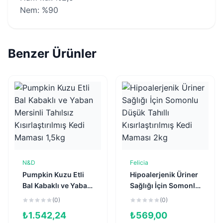
Nem: %90
Benzer Ürünler
N&D
Felicia
Sepete Ekle
Sepete Ekle
Pumpkin Kuzu Etli
Hipoalerjenik Üriner
Bal Kabaklı ve Yaban
Sağlığı İçin Somonlu
Mersinli Tahılsız
Düşük Tahıllı
(0)
(0)
Kısırlaştırılmış Kedi
Kısırlaştırılmış Kedi
₺
1.542,24
₺
569,00
Maması 1,5kg
Maması 2kg