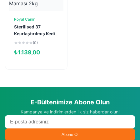
Royal Canin
Sepete Ekle
Sterilised 37
Kısırlaştırılmış Kedi
Maması 2kg
(0)
₺
1.139,00
E-Bültenimize Abone Olun
Kampanya ve indirimlerden ilk siz haberdar olun!
Abone Ol