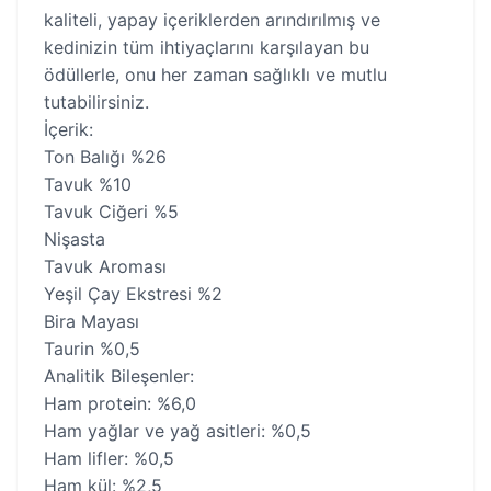
kaliteli, yapay içeriklerden arındırılmış ve
kedinizin tüm ihtiyaçlarını karşılayan bu
ödüllerle, onu her zaman sağlıklı ve mutlu
tutabilirsiniz.
İçerik:
Ton Balığı %26
Tavuk %10
Tavuk Ciğeri %5
Nişasta
Tavuk Aroması
Yeşil Çay Ekstresi %2
Bira Mayası
Taurin %0,5
Analitik Bileşenler:
Ham protein: %6,0
Ham yağlar ve yağ asitleri: %0,5
Ham lifler: %0,5
Ham kül: %2,5