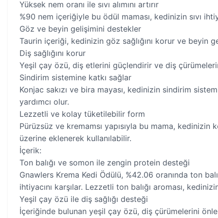
Yüksek nem oranı ile sıvı alımını artırır
%90 nem içeriğiyle bu ödül maması, kedinizin sıvı ihtiy
Göz ve beyin gelişimini destekler
Taurin içeriği, kedinizin göz sağlığını korur ve beyin ge
Diş sağlığını korur
Yeşil çay özü, diş etlerini güçlendirir ve diş çürümeler
Sindirim sistemine katkı sağlar
Konjac sakızı ve bira mayası, kedinizin sindirim sistemi
yardımcı olur.
Lezzetli ve kolay tüketilebilir form
Pürüzsüz ve kremamsı yapısıyla bu mama, kedinizin kol
üzerine eklenerek kullanılabilir.
İçerik:
Ton balığı ve somon ile zengin protein desteği
Gnawlers Krema Kedi Ödülü, %42.06 oranında ton balığı
ihtiyacını karşılar. Lezzetli ton balığı aroması, kedini
Yeşil çay özü ile diş sağlığı desteği
İçeriğinde bulunan yeşil çay özü, diş çürümelerini önlem