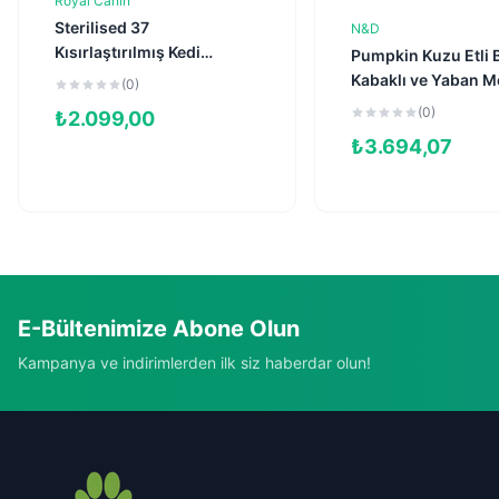
Royal Canin
Sepete Ekle
Sterilised 37
N&D
Sepete Ekl
Kısırlaştırılmış Kedi
Pumpkin Kuzu Etli 
Maması 4kg
Kabaklı ve Yaban Me
(0)
Tahılsız Kısırlaştırı
(0)
₺
2.099,00
Kedi Maması 5kg
₺
3.694,07
E-Bültenimize Abone Olun
Kampanya ve indirimlerden ilk siz haberdar olun!