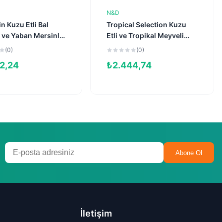
N&D
Sepete Ekle
Sepete Ekle
 Kuzu Etli Bal
Tropical Selection Kuzu
 ve Yaban Mersinli
Etli ve Tropikal Meyveli
 Kısırlaştırılmış
Kısırlaştırılmış Kedi
(0)
(0)
aması 1,5kg
Maması 4kg + 1kg HEDİYE!
2,24
₺
2.444,74
Abone Ol
İletişim