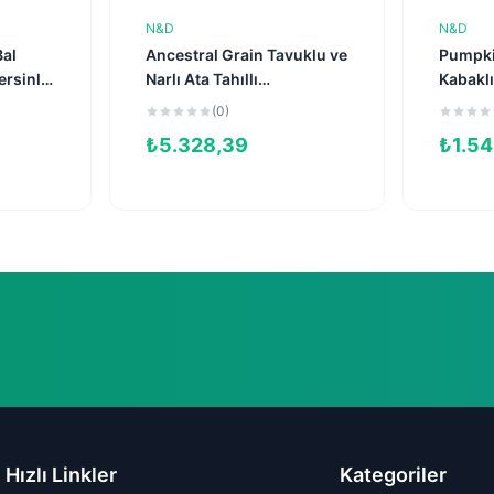
N&D
N&D
e
Sepete Ekle
Bal
Ancestral Grain Tavuklu ve
Pumpkin
rsinli
Narlı Ata Tahıllı
Kabaklı
lmış
Kısırlaştırılmış Kedi
Tahılsız
(0)
Maması 10kg
Kedi M
₺
5.328,39
₺
1.54
Hızlı Linkler
Kategoriler