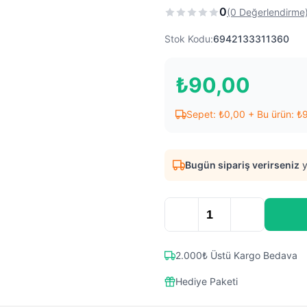
0
(0 Değerlendirme
Stok Kodu:
6942133311360
₺
90,00
Sepet:
₺
0,00
+ Bu ürün:
₺
Bugün sipariş verirseniz
y
2.000₺ Üstü Kargo Bedava
Hediye Paketi