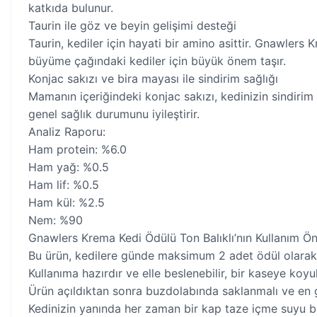
katkıda bulunur.
Taurin ile göz ve beyin gelişimi desteği
Taurin, kediler için hayati bir amino asittir. Gnawlers K
büyüme çağındaki kediler için büyük önem taşır.
Konjac sakızı ve bira mayası ile sindirim sağlığı
Mamanın içeriğindeki konjac sakızı, kedinizin sindirim 
genel sağlık durumunu iyileştirir.
Analiz Raporu:
Ham protein: %6.0
Ham yağ: %0.5
Ham lif: %0.5
Ham kül: %2.5
Nem: %90
Gnawlers Krema Kedi Ödülü Ton Balıklı’nın Kullanım Öne
Bu ürün, kedilere günde maksimum 2 adet ödül olarak v
Kullanıma hazırdır ve elle beslenebilir, bir kaseye koyu
Ürün açıldıktan sonra buzdolabında saklanmalı ve en ge
Kedinizin yanında her zaman bir kap taze içme suyu 