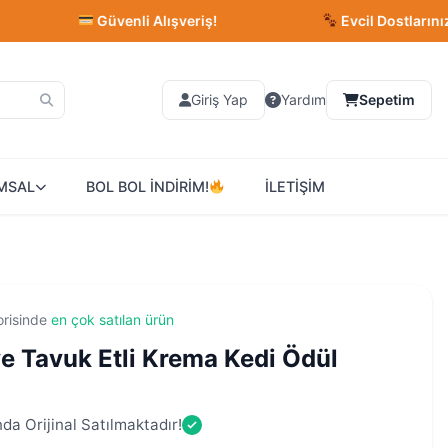
Güvenli Alışveriş!
Evcil Dostlarınız İçin En İyi
Giriş Yap
Yardım
Sepetim
MSAL
BOL BOL İNDİRİM!
İLETİŞİM
orisinde
en çok satılan ürün
ve Tavuk Etli Krema Kedi Ödül
)
da Orijinal Satılmaktadır!