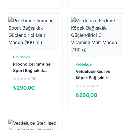
ProChoice
Sepete Ekle
Prochoice Immune
Vetdeluxe
Sepete Ekle
Sport Bağışıklık
Vetdeluxe Kedi ve
Güçlendirici Malt
Köpek Bağışıklık
(0)
Macun (100 ml)
Güçlendirici C
(0)
₺
290,00
Vitaminli Malt
₺
260,00
Macun (100 g)