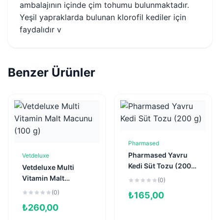
ambalajının içinde çim tohumu bulunmaktadır.
Yeşil yapraklarda bulunan klorofil kediler için
faydalıdır v
Benzer Ürünler
Pharmased
Sepete Ekle
Pharmased Yavru
Vetdeluxe
Sepete Ekle
Kedi Süt Tozu (200
Vetdeluxe Multi
g)
Vitamin Malt
(0)
Macunu (100 g)
(0)
₺
165,00
₺
260,00