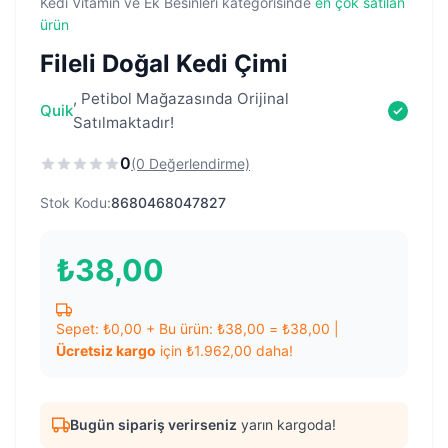
Kedi Vitamin ve Ek Besinleri kategorisinde
en çok satılan
ürün
Fileli Doğal Kedi Çimi
, Petibol Mağazasında Orijinal
Quik
Satılmaktadır!
0
(0 Değerlendirme)
Stok Kodu:
8680468047827
₺
38,00
Sepet:
₺
0,00
+ Bu ürün:
₺
38,00
=
₺
38,00
|
Ücretsiz kargo
için
₺
1.962,00
daha!
Bugün sipariş verirseniz
yarın kargoda!