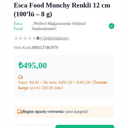
Esca Food Munchy Renkli 12 cm
(100’lü – 8 g)
Esca
, Petibol Mağazasında Orijinal
Food
Satılmaktadır!
0
(0 Değerlendirme)
Stok Kodu:
8681137463979
₺
495,00
Sepet:
₺
0,00
+ Bu ürün:
₺
495,00
=
₺
495,00
|
Ücretsiz
kargo
için
₺
1.505,00
daha!
Bugün sipariş verirseniz
yarın kargoda!