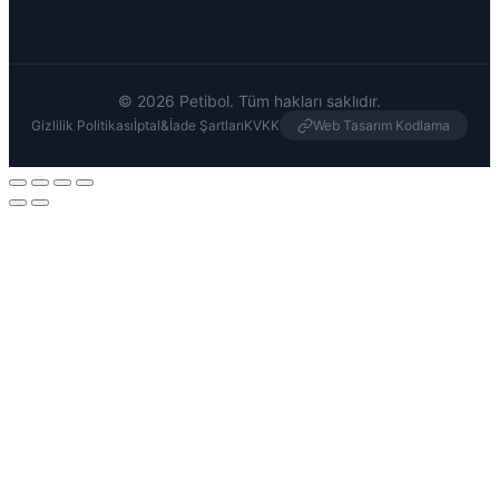
© 2026 Petibol. Tüm hakları saklıdır.
Gizlilik Politikası
İptal&İade Şartları
KVKK
Web Tasarım Kodlama