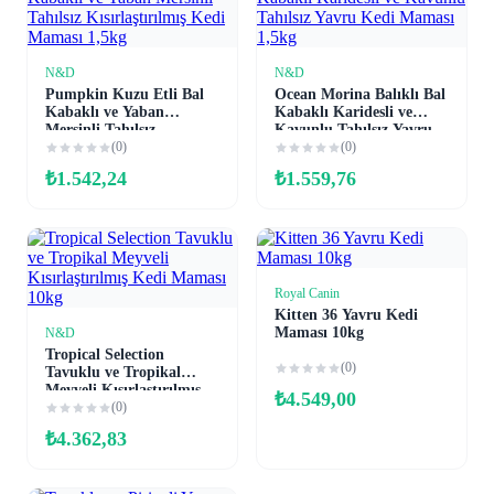
N&D
N&D
Sepete Ekle
Sepete Ekle
Pumpkin Kuzu Etli Bal
Ocean Morina Balıklı Bal
Kabaklı ve Yaban
Kabaklı Karidesli ve
Mersinli Tahılsız
Kavunlu Tahılsız Yavru
Kısırlaştırılmış Kedi
(0)
Kedi Maması 1,5kg
(0)
Maması 1,5kg
₺
1.542,24
₺
1.559,76
Royal Canin
Sepete Ekle
Kitten 36 Yavru Kedi
Maması 10kg
N&D
Sepete Ekle
Tropical Selection
(0)
Tavuklu ve Tropikal
Meyveli Kısırlaştırılmış
₺
4.549,00
Kedi Maması 10kg
(0)
₺
4.362,83