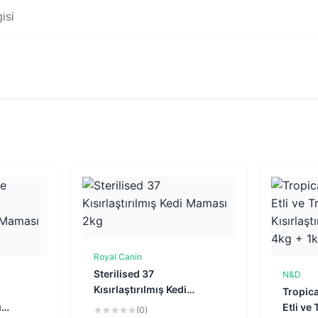
isi
Royal Canin
Sepete Ekle
Sterilised 37
N&D
e
Kısırlaştırılmış Kedi
Tropica
Maması 2kg
ı
Etli ve
(0)