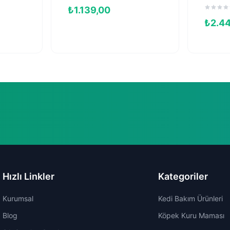
Kısırlaş
₺
1.139,00
Maması
₺
2.4
Hızlı Linkler
Kategoriler
Kurumsal
Kedi Bakım Ürünleri
Blog
Köpek Kuru Maması