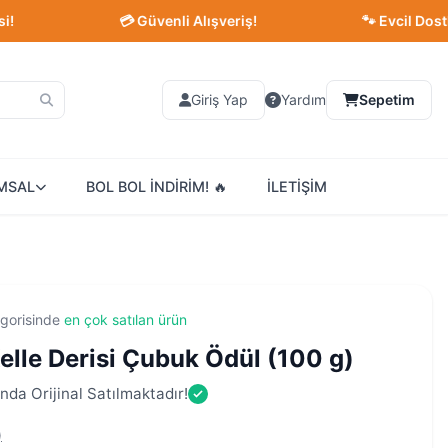
💳 Güvenli Alışveriş!
🐾 Evcil Dostlarınız 
Giriş Yap
Yardım
Sepetim
MSAL
BOL BOL İNDİRİM! 🔥
İLETİŞİM
gorisinde
en çok satılan ürün
lle Derisi Çubuk Ödül (100 g)
nda Orijinal Satılmaktadır!
)