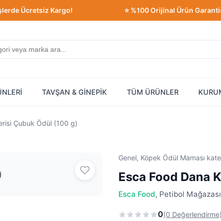
 Ücretsiz Kargo!
⭐ %100 Orijinal Ürün Garantisi!
ÜNLERİ
TAVŞAN & GİNEPİK
TÜM ÜRÜNLER
KURU
erisi Çubuk Ödül (100 g)
Genel, Köpek Ödül Maması kate
Esca Food Dana Ke
Esca Food
, Petibol Mağazası
0
(0 Değerlendirme