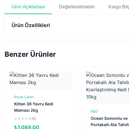
Ürün Açıklaması
Değerlendirmeler
Kargo Bilg
Ürün Özellikleri
Benzer Ürünler
Royal Canin
Sepete Ekle
Kitten 36 Yavru Kedi
Maması 2kg
N&D
Sepete Ekl
Ocean Somonlu ve
(0)
Portakallı Ata Tahıll
₺
1.089,00