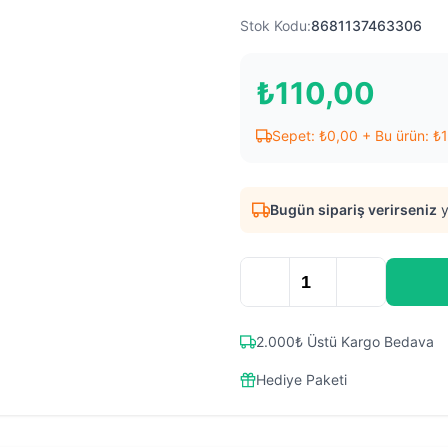
Stok Kodu:
8681137463306
₺
110,00
Sepet:
₺
0,00
+ Bu ürün:
₺
Bugün sipariş verirseniz
y
2.000₺ Üstü Kargo Bedava
Hediye Paketi