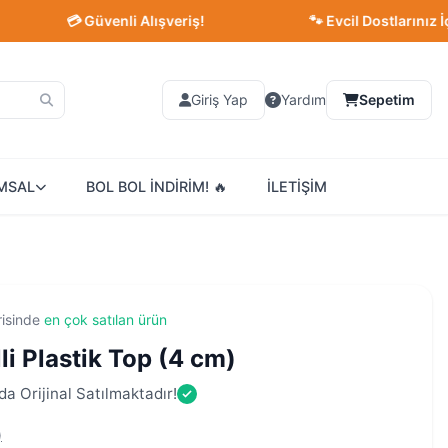
💳 Güvenli Alışveriş!
🐾 Evcil Dostlarınız İçin En İ
Giriş Yap
Yardım
Sepetim
MSAL
BOL BOL İNDİRİM! 🔥
İLETİŞİM
risinde
en çok satılan ürün
li Plastik Top (4 cm)
a Orijinal Satılmaktadır!
)