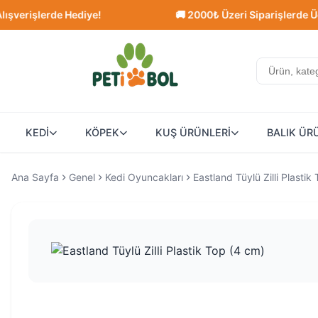
işlerde Hediye!
🚚 2000₺ Üzeri Siparişlerde Ücretsi
KEDİ
KÖPEK
KUŞ ÜRÜNLERİ
BALIK ÜR
Ana Sayfa
Genel
Kedi Oyuncakları
Eastland Tüylü Zilli Plastik