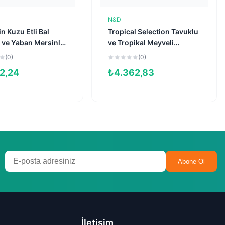
N&D
Sepete Ekle
Sepete Ekle
 Kuzu Etli Bal
Tropical Selection Tavuklu
 ve Yaban Mersinli
ve Tropikal Meyveli
 Kısırlaştırılmış
Kısırlaştırılmış Kedi
(0)
(0)
aması 1,5kg
Maması 10kg
2,24
₺
4.362,83
Abone Ol
İletişim