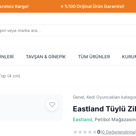
z Kargo!
⭐ %100 Orijinal Ürün Garantisi!
ÜNLERİ
TAVŞAN & GİNEPİK
TÜM ÜRÜNLER
KURU
 Top (4 cm)
Genel, Kedi Oyuncakları katego
Eastland Tüylü Zil
Eastland
, Petibol Mağazasınd
0
(0 Değerlendirme