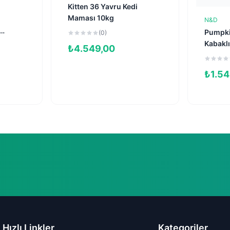
Kitten 36 Yavru Kedi
e
Maması 10kg
N&D
Pumpkin
(0)
Kabaklı
₺
4.549,00
Tahılsız
Kedi M
₺
1.54
Hızlı Linkler
Kategoriler