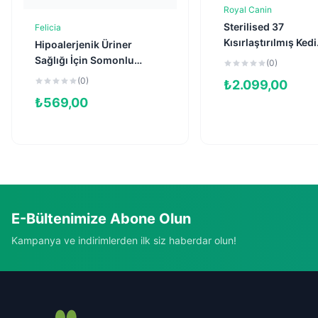
Royal Canin
Sepete Ekl
Sterilised 37
Felicia
Sepete Ekle
Kısırlaştırılmış Kedi
Hipoalerjenik Üriner
Maması 4kg
Sağlığı İçin Somonlu
(0)
Düşük Tahıllı
(0)
₺
2.099,00
Kısırlaştırılmış Kedi
₺
569,00
Maması 2kg
E-Bültenimize Abone Olun
Kampanya ve indirimlerden ilk siz haberdar olun!