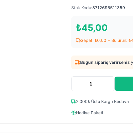
Stok Kodu:
8712695511359
₺
45,00
Sepet:
₺
0,00
+ Bu ürün:
₺
Bugün sipariş verirseniz
y
2.000₺ Üstü Kargo Bedava
Hediye Paketi