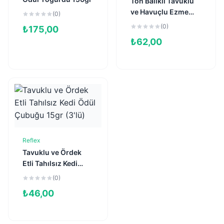
Ton Balıklı Tavuklu
ve Havuçlu Ezme
(0)
Kedi Ödül Maması
(0)
₺
175,00
90gr
₺
62,00
Reflex
Sepete Ekle
Tavuklu ve Ördek
Etli Tahılsız Kedi
Ödül Çubuğu 15gr
(0)
(3'lü)
₺
46,00