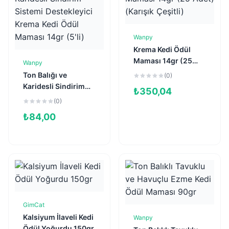
Wanpy
Sepete Ekle
Krema Kedi Ödül
Maması 14gr (25
Wanpy
Sepete Ekle
Adet) (Karışık
Ton Balığı ve
(0)
Çeşitli)
Karidesli Sindirim
₺
350,04
Sistemi Destekleyici
(0)
Krema Kedi Ödül
₺
84,00
Maması 14gr (5'li)
GimCat
Sepete Ekle
Kalsiyum İlaveli Kedi
Wanpy
Sepete Ekle
Ödül Yoğurdu 150gr