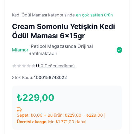
Kedi Ödül Maması kategorisinde
en çok satılan ürün
Cream Somonlu Yetişkin Kedi
Ödül Maması 6x15gr
, Petibol Mağazasında Orijinal
Miamor
Satılmaktadır!
0
(0 Değerlendirme)
Stok Kodu:
4000158743022
₺
229,00
Sepet:
₺
0,00
+ Bu ürün:
₺
229,00
=
₺
229,00
|
Ücretsiz kargo
için
₺
1.771,00
daha!