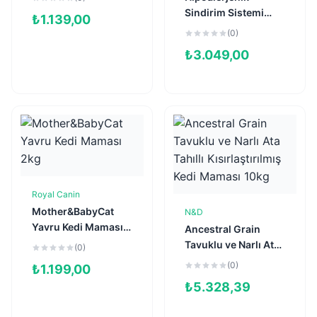
Sindirim Sistemi
₺
1.139,00
Destekleyici Tahılsız
(0)
Kısırlaştırılmış Kedi
₺
3.049,00
Maması 7kg
Royal Canin
Sepete Ekle
Mother&BabyCat
N&D
Sepete Ekle
Yavru Kedi Maması
Ancestral Grain
2kg
Tavuklu ve Narlı Ata
(0)
Tahıllı
(0)
₺
1.199,00
Kısırlaştırılmış Kedi
₺
5.328,39
Maması 10kg