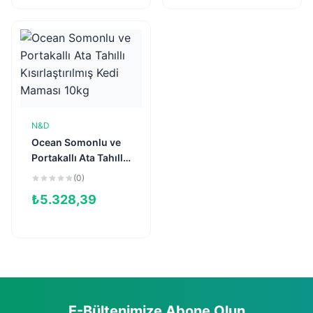
N&D
Sepete Ekle
Ocean Somonlu ve
Portakallı Ata Tahıllı
Kısırlaştırılmış Kedi
(0)
Maması 10kg
₺
5.328,39
E-Bültenimize Abone Olun