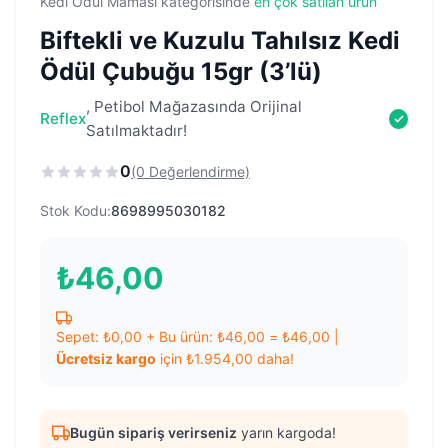
Kedi Ödül Maması kategorisinde
en çok satılan ürün
Biftekli ve Kuzulu Tahılsız Kedi
Ödül Çubuğu 15gr (3’lü)
, Petibol Mağazasında Orijinal
Reflex
Satılmaktadır!
0
(0 Değerlendirme)
Stok Kodu:
8698995030182
₺
46,00
Sepet:
₺
0,00
+ Bu ürün:
₺
46,00
=
₺
46,00
|
Ücretsiz kargo
için
₺
1.954,00
daha!
Bugün sipariş verirseniz
yarın kargoda!