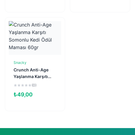
Snacky
Sepete Ekle
Crunch Anti-Age
Yaşlanma Karşıtı
Somonlu Kedi Ödül
(0)
Maması 60gr
₺
49,00