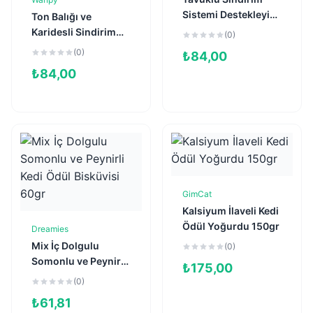
Sepete Ekle
Sistemi Destekleyici
Ton Balığı ve
Krema Kedi Ödül
Karidesli Sindirim
(0)
Maması 14gr (5'li)
Sistemi Destekleyici
(0)
₺
84,00
Krema Kedi Ödül
₺
84,00
Maması 14gr (5'li)
GimCat
Sepete Ekle
Kalsiyum İlaveli Kedi
Ödül Yoğurdu 150gr
Dreamies
Sepete Ekle
Mix İç Dolgulu
(0)
Somonlu ve Peynirli
₺
175,00
Kedi Ödül Bisküvisi
(0)
60gr
₺
61,81