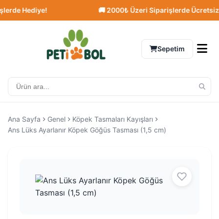
rde Hediye!
🚚 2000₺ Üzeri Siparişlerde Ücretsiz Ka
Sepetim
Ana Sayfa
Genel
Köpek Tasmaları Kayışları
Ans Lüks Ayarlanır Köpek Göğüs Tasması (1,5 cm)