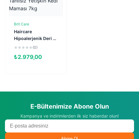
Brit Care
Sepete Ekle
Haircare
Hipoalerjenik Deri ve
Tüy Sağlığı için
(0)
Tahılsız Yetişkin
₺
2.979,00
Kedi Maması 7kg
E-Bültenimize Abone Olun
Kampanya ve indirimlerden ilk siz haberdar olun!
Abone Ol