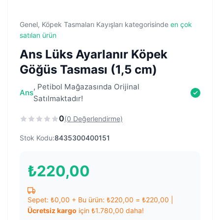
Genel, Köpek Tasmaları Kayışları kategorisinde
en çok
satılan ürün
Ans Lüks Ayarlanır Köpek
Göğüs Tasması (1,5 cm)
, Petibol Mağazasında Orijinal
Ans
Satılmaktadır!
0
(0 Değerlendirme)
Stok Kodu:
8435300400151
₺
220,00
Sepet:
₺
0,00
+ Bu ürün:
₺
220,00
=
₺
220,00
|
Ücretsiz kargo
için
₺
1.780,00
daha!