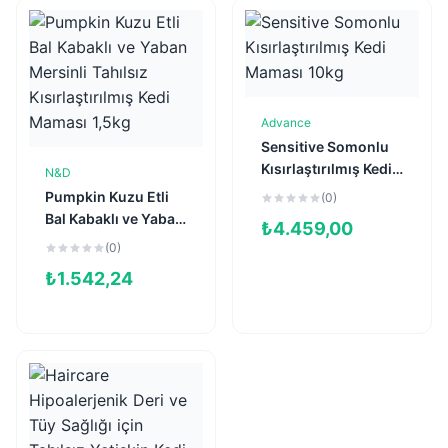
Advance
Sepete Ekle
Sensitive Somonlu
Kısırlaştırılmış Kedi
N&D
Sepete Ekle
Maması 10kg
Pumpkin Kuzu Etli
(0)
Bal Kabaklı ve Yaban
₺
4.459,00
Mersinli Tahılsız
(0)
Kısırlaştırılmış Kedi
₺
1.542,24
Maması 1,5kg