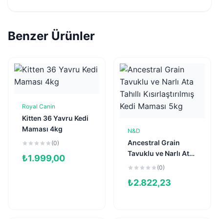
Benzer Ürünler
Royal Canin
Sepete Ekle
Kitten 36 Yavru Kedi
Maması 4kg
N&D
Sepete Ekle
Ancestral Grain
(0)
Tavuklu ve Narlı Ata
₺
1.999,00
Tahıllı
(0)
Kısırlaştırılmış Kedi
₺
2.822,23
Maması 5kg