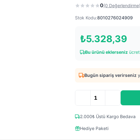
0
(0 Değerlendirme
Stok Kodu:
8010276024909
₺
5.328,39
Bu ürünü eklerseniz
ücrets
Bugün sipariş verirseniz
y
2.000₺ Üstü Kargo Bedava
Hediye Paketi