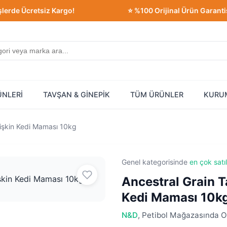
Ücretsiz Kargo!
⭐ %100 Orijinal Ürün Garantisi!
ÜNLERİ
TAVŞAN & GİNEPİK
TÜM ÜRÜNLER
KURU
etişkin Kedi Maması 10kg
Genel kategorisinde
en çok satı
Ancestral Grain Ta
Kedi Maması 10k
N&D
, Petibol Mağazasında Or