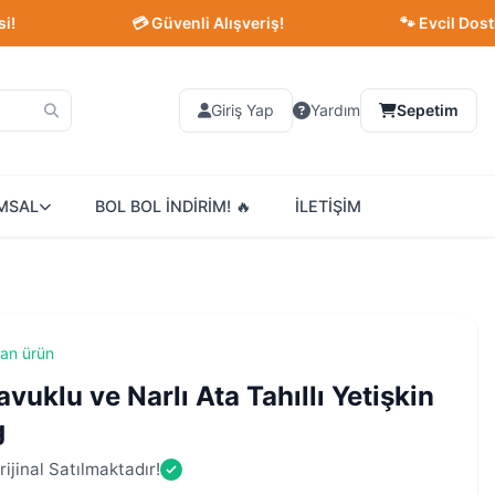
💳 Güvenli Alışveriş!
🐾 Evcil Dostlarınız 
Giriş Yap
Yardım
Sepetim
MSAL
BOL BOL İNDİRİM! 🔥
İLETİŞİM
lan ürün
vuklu ve Narlı Ata Tahıllı Yetişkin
g
ijinal Satılmaktadır!