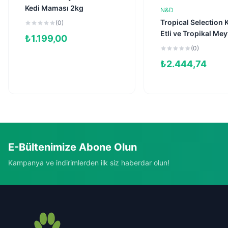
Kedi Maması 2kg
N&D
Sepete Ekl
Tropical Selection 
(0)
Etli ve Tropikal Mey
₺
1.199,00
Kısırlaştırılmış Kedi
(0)
Maması 4kg + 1kg 
₺
2.444,74
E-Bültenimize Abone Olun
Kampanya ve indirimlerden ilk siz haberdar olun!