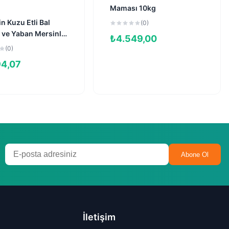
Maması 10kg
Sepete Ekle
 Kuzu Etli Bal
(0)
 ve Yaban Mersinli
₺
4.549,00
 Kısırlaştırılmış
(0)
aması 5kg
94,07
Abone Ol
İletişim