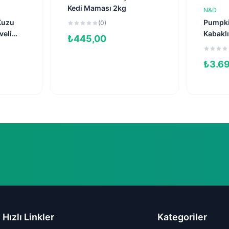
Kedi Maması 2kg
N&D
e
Kuzu
Pumpkin
(0)
veli
Kabaklı
₺
445,00
Tahılsız
HEDİYE!
Kedi M
₺
3.6
Hızlı Linkler
Kategoriler