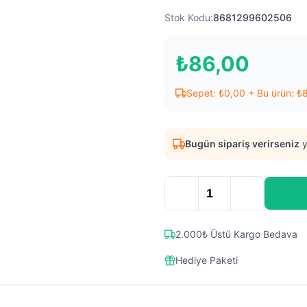
Stok Kodu:
8681299602506
₺
86,00
Sepet:
₺
0,00
+ Bu ürün:
₺
Bugün sipariş verirseniz
y
2.000₺ Üstü Kargo Bedava
Hediye Paketi