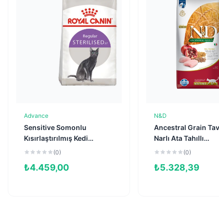
Advance
N&D
Sepete Ekle
Sepete Ekl
Sensitive Somonlu
Ancestral Grain Ta
Kısırlaştırılmış Kedi
Narlı Ata Tahıllı
Maması 10kg
Kısırlaştırılmış Kedi
(0)
(0)
Maması 10kg
₺
4.459,00
₺
5.328,39