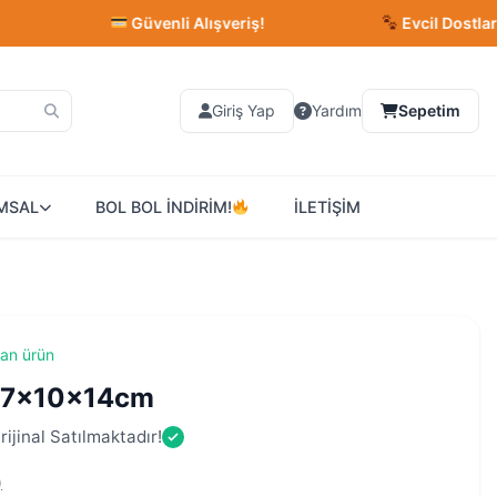
Güvenli Alışveriş!
Evcil Dostlarınız İçin
Giriş Yap
Yardım
Sepetim
MSAL
BOL BOL İNDİRİM!
İLETİŞİM
lan ürün
ği 7x10x14cm
ijinal Satılmaktadır!
)