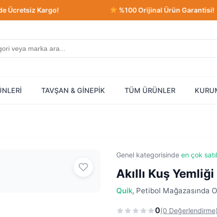
tsiz Kargo!
%100 Orijinal Ürün Garantisi!
ÜNLERİ
TAVŞAN & GİNEPİK
TÜM ÜRÜNLER
KURU
Genel kategorisinde
en çok satı
Akıllı Kuş Yemli
Quik
, Petibol Mağazasında Or
0
(0 Değerlendirme