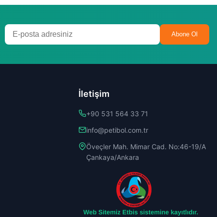
Abone Ol
İletişim
+90 531 564 33 71
info@petibol.com.tr
Öveçler Mah. Mimar Cad. No:46-19/A
Çankaya/Ankara