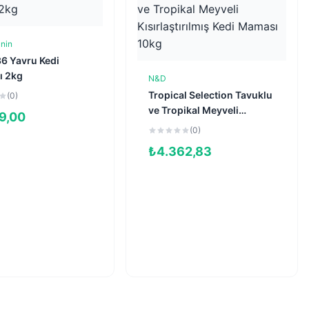
nin
Sepete Ekle
36 Yavru Kedi
 2kg
N&D
Sepete Ekle
Tropical Selection Tavuklu
(0)
ve Tropikal Meyveli
9,00
Kısırlaştırılmış Kedi
(0)
Maması 10kg
₺
4.362,83